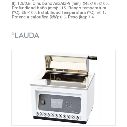
(l): 1,9/3,5. Dim. baño AnxAlxPr (mm): 245x165x100.
Profundidad baño (mm): 115. Rango temperatura
(ºC): 25 -100. Estabilidad temperatura (ºC): ±0,1.
Potencia calorífica (kW): 0,5. Peso (kg): 7,4