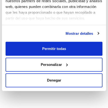
nuestros partners de redes sociales, publicidad y análisis
web, quienes pueden combinarla con otra información
que les haya proporcionado o que hayan recopilado a
partir del uso que haya hecho de sus servicios.
Documentación técnica
Mostrar detalles
TDS / Ficha técnica
COA
Regístrate para
Regístrate para
descargas
descargas
Permitir todas
SDS/ Hoja de seguridad
Regístrate para
descargas
Personalizar
Los productos marcados con esta imagen son
Denegar
productos marca Scharlau habitualmente en stock,
listos para una entrega inmediata.