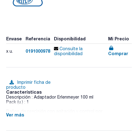
Envase
Referencia
Disponibilidad
Mi Precio
Consulte la
0191000978
x u.
Comprar
disponibilidad
Imprimir ficha de
producto
Características
Descripción : Adaptador Erlenmeyer 100 ml
Pack (u.) : 1
Baños de precisión con agitación y control por
Ver más
microprocesador y con refrigeración Unitronic Vaiven. Para
temperaturas desde ambiente +5ºC hasta 99,9ºC (Estabilidad
±0,05°C, homogeneidad ±0,1°C, error de consigna ±1 °C,
resolución 0,1 °C).
Unitronic Vaiven C con refrigeración. Para temperaturas