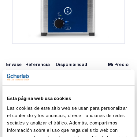
Envase
Referencia
Disponibilidad
Mi Precio
Consulte la
ELM1118883
x u.
Comprar
disponibilidad
Esta página web usa cookies
Imprimir ficha de
Las cookies de este sitio web se usan para personalizar
producto
el contenido y los anuncios, ofrecer funciones de redes
Características
Modelo : Elmasonic Easy 10H
sociales y analizar el tráfico. Además, compartimos
Volumen total/trabajo (l) : 0,9/0,7
información sobre el uso que haga del sitio web con
Dimensiones externas An x Al x Pr (mm) : 235x200x135