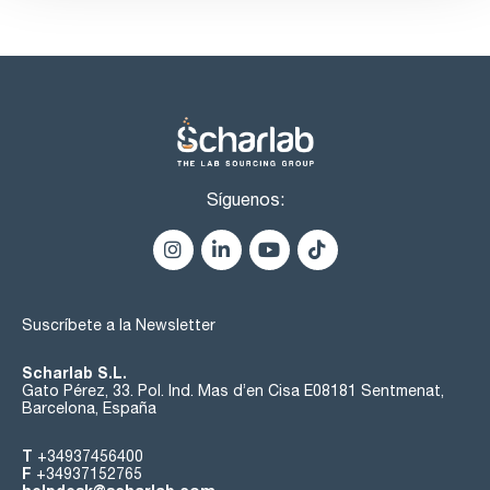
- Desconexión automática del funcionamiento ultrasónico a
una temperatura del baño >90 ºC
- Carcasa y bandeja de limpieza de acero inoxidable a prueba
de salpicaduras
- Equipado con calefacción de serie (a partir del modelo Easy
30 H)
- Llave de paso lateral para vaciar la bandeja de limpieza a
través del desagüe de la parte trasera del equipo (a partir
del modelo Easy 60 H)
- 2 años de garantía desde la puesta en marcha inicial, pero
un máximo de 3 años desde la fecha de producción
Síguenos:
Volumen de suministro:
- Tapa
- Manual de instrucciones
- Cable de alimentación con conector IEC (de 2 m de largo)
- Conector de manguera (a partir de Elmasonic Easy 60),
manguera de drenaje no incluida
Suscríbete a la Newsletter
Scharlab S.L.
Gato Pérez, 33. Pol. Ind. Mas d’en Cisa E08181 Sentmenat,
Barcelona, España
T
+34937456400
F
+34937152765