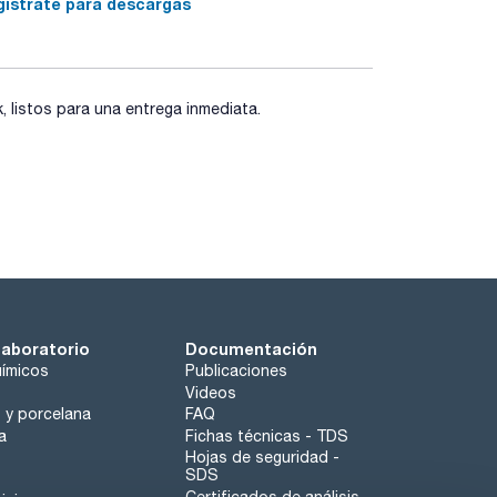
gístrate para descargas
 termostato ajustable
listos para una entrega inmediata.
H hacia arriba)
laboratorio
Documentación
ímicos
Publicaciones
Videos
o y porcelana
FAQ
a
Fichas técnicas - TDS
Hojas de seguridad -
SDS
Certificados de análisis -