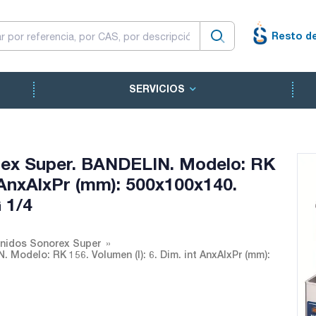
Resto d
SERVICIOS
rex Super. BANDELIN. Modelo: RK
nt AnxAlxPr (mm): 500x100x140.
 1/4
onidos Sonorex Super
Modelo: RK 156. Volumen (l): 6. Dim. int AnxAlxPr (mm):