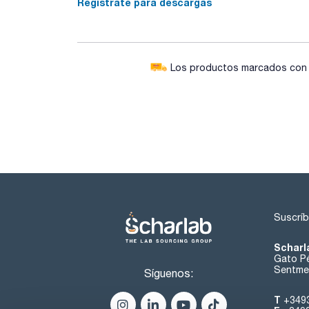
Regístrate para descargas
Los productos marcados con e
Suscríb
Scharl
Gato Pé
Sentmen
Síguenos:
T
+349