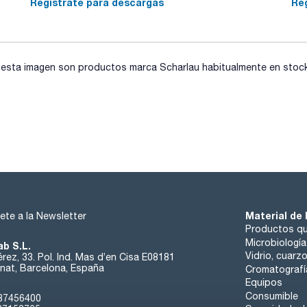
Regístrate para descargas
Re
- Sistemas oscilantes PZT
- Alta frecuencia de 35 kHz, SweepTec®
- Temporizador de 1 a 15 minutos y operación continua
- Tipos H con una función de calefacción, de 30 a 80°C con
- Tanque de oscilación de acero inoxidable
- Carcasa de acero inoxidable: prueba de goteo
sta imagen son productos marca Scharlau habitualmente en stock, 
- Grifo de purga incluido para facilitar el vaciado (de RK 102 
Material de 
ete a la Newsletter
Productos qu
Microbiología
ab S.L.
Vidrio, cuarz
rez, 33. Pol. Ind. Mas d’en Cisa E08181
at, Barcelona, España
Cromatografí
Equipos
Consumible
37456400