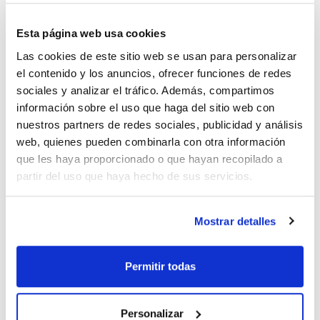
Esta página web usa cookies
Las cookies de este sitio web se usan para personalizar
el contenido y los anuncios, ofrecer funciones de redes
Envase
Referencia
Disponibilidad
Mi Precio
sociales y analizar el tráfico. Además, compartimos
Consulte la
LAUL003761
x u.
información sobre el uso que haga del sitio web con
Comprar
disponibilidad
nuestros partners de redes sociales, publicidad y análisis
web, quienes pueden combinarla con otra información
que les haya proporcionado o que hayan recopilado a
partir del uso que haya hecho de sus servicios.
Imprimir ficha de
producto
Características
Modelo : Universa U 40 M
Mostrar detalles
Rango de temperatura (ºC) : 65 a 300
Estabilidad temperatura (K) : ±0,01
Potencia calorífica máx. (kW) : 3,6
Ver más
Caudal (L/min) - Presión (bar) : 25-0,7
Permitir todas
Volumen de llenado máx. (L) : 42
Apertura AnxPr (mm) : 300x600
Profundidad baño útil (mm) : 180
Pack (u.) : 1
Personalizar