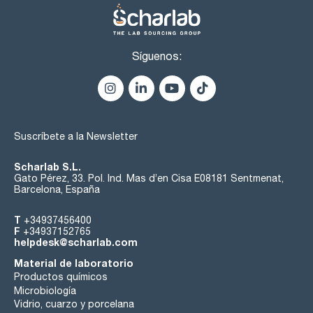
LAUDA Command App o LAUDA.LIVE
- Conexiones Ethernet, USB, WIFI y WLAN integradas, además
de PT100/LiBus (modelo MAX)
- Cable de alimentación con conector Schuko en ángulo
(CEE7/7)
Síguenos:
- Incluye abrazadera de tornillo
Todos los termostatos de baño Universa con baño
transparente pueden equiparse opcionalmente con un kit de
conexión de bomba y una tapa para baño.
Suscríbete a la Newsletter
Scharlab S.L.
Gato Pérez, 33. Pol. Ind. Mas d’en Cisa E08181 Sentmenat,
Barcelona, España
T
+34937456400
F
+34937152765
helpdesk@scharlab.com
Material de laboratorio
Productos químicos
Microbiología
Vidrio, cuarzo y porcelana