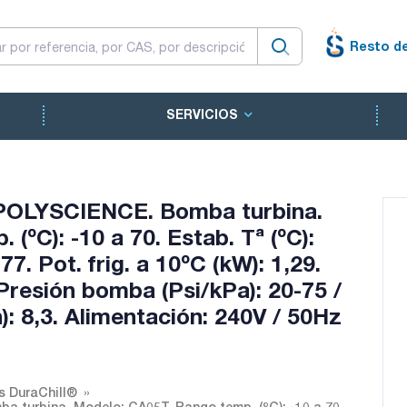
Resto d
SERVICIOS
®. POLYSCIENCE. Bomba turbina.
ºC): -10 a 70. Estab. Tª (ºC):
,77. Pot. frig. a 10ºC (kW): 1,29.
. Presión bomba (Psi/kPa): 20-75 /
): 8,3. Alimentación: 240V / 50Hz
es DuraChill®
ba turbina. Modelo: CA05T. Rango temp. (ºC): -10 a 70.