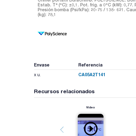
Estab. Tª (ºC): ±0,1. Pot. frig. a 0ºC (kW): 0,77. 
Presión bomba (Psi/kPa): 20-75 / 138- 621. Caud
(kg): 78,1
Envase
Referencia
CA05A2T141
x u.
Recursos relacionados
Vídeo