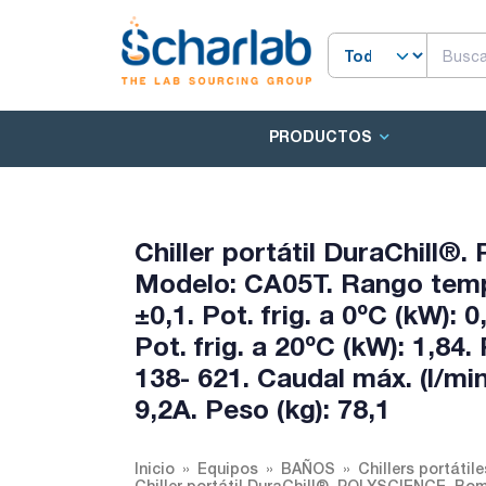
PRODUCTOS
Chiller portátil DuraChill
Modelo: CA05T. Rango temp. (
±0,1. Pot. frig. a 0ºC (kW): 0
Pot. frig. a 20ºC (kW): 1,84
138- 621. Caudal máx. (l/min
9,2A. Peso (kg): 78,1
Inicio
Equipos
BAÑOS
Chillers portátil
Chiller portátil DuraChill®. POLYSCIENCE. Bom