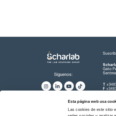
Suscríb
Scharl
Gato Pé
Sentmen
Síguenos:
T
+349
F
+349
helpde
Esta página web usa cook
Las cookies de este sitio 
redes sociales y analizar 