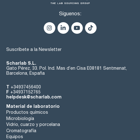
inorgánicos y grasas minerales y aceite se eliminan con
fiabilidad. No es adecuado para el aluminio y aleaciones de
metales ligeros.
Síguenos:
Suscríbete a la Newsletter
Scharlab S.L.
Gato Pérez, 33. Pol. Ind. Mas d’en Cisa E08181 Sentmenat,
Barcelona, España
T
+34937456400
F
+34937152765
helpdesk@scharlab.com
Material de laboratorio
Productos químicos
Microbiología
Vidrio, cuarzo y porcelana
Cromatografía
Equipos