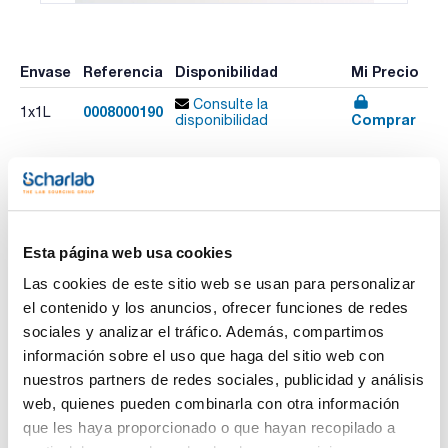
Envase
Referencia
Disponibilidad
Mi Precio
Consulte la
0008000190
1x1L
Comprar
disponibilidad
Imprimir ficha de
producto
Características
Esta página web usa cookies
Descripción : Elma Lab Clean S20
Volumen (l) : 1
Las cookies de este sitio web se usan para personalizar
Pack (u.) : 1
el contenido y los anuncios, ofrecer funciones de redes
Ver más
- A20sf: Limpiador alcalino suave de pipetas, libre de
sociales y analizar el tráfico. Además, compartimos
tensioactivos lo cual garantiza que no hay residuos después
de la limpieza. Buena para uso de baños de ultrasonidos y
información sobre el uso que haga del sitio web con
también para la lectura de los reactivos en las pipetas y
nuestros partners de redes sociales, publicidad y análisis
otros recipientes de vidrio para el análisis de la masa
volumétrica.
web, quienes pueden combinarla con otra información
Documentación técnica
- A25: Limpiador universal alcalino concentrado para
que les haya proporcionado o que hayan recopilado a
laboratorio biológico y clínico. Perfecto para vidrio,