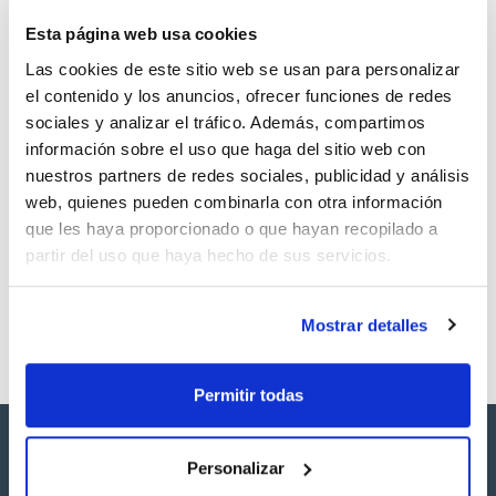
TDS / Ficha técnica
COA
Esta página web usa cookies
Regístrate para
Regístrate para
descargas
descargas
Las cookies de este sitio web se usan para personalizar
SDS/ Hoja de seguridad
el contenido y los anuncios, ofrecer funciones de redes
Regístrate para
sociales y analizar el tráfico. Además, compartimos
descargas
información sobre el uso que haga del sitio web con
nuestros partners de redes sociales, publicidad y análisis
web, quienes pueden combinarla con otra información
Los productos marcados con esta imagen son
productos marca Scharlau habitualmente en stock,
que les haya proporcionado o que hayan recopilado a
listos para una entrega inmediata.
partir del uso que haya hecho de sus servicios.
Mostrar detalles
Permitir todas
Personalizar