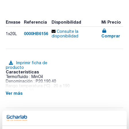
Envase
Referencia
Disponibilidad
Mi Precio
Consulte la
0000HB6156
1x20L
Comprar
disponibilidad
Imprimir ficha de
producto
Características
Termofluido : MinOil
Denominación : P20.190.40
Rango temperatura (ºC) : 20 a 190
Volumen (l) : 20
Ver más
Pack (u.) : 1x20L
Líquidos de control de temperatura para la mejor transmisión
de calor.
Documentación técnica