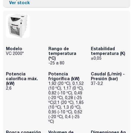
Ver stock
Modelo
Rango de
Estabilidad
temperatura
temperatura (K)
VC 2000*
(ºC)
±0,05
-25 a 80
Potencia
Potencia
Caudal (L/min) -
calorífica máx.
frigorífica (kW)
Presión (bar)
(kW)
1,92 (20 ºC), 0,1,52
37-3,2
2,6
(10 ºC), 1,17 (0 ºC),
0,82 (-10 ºC), 0,49
(-20 ºC), 0,28 (-25
ºC)2,1 (20 ºC), 1,85
(10 ºC), 1,3 (0 ºC),
0,95 (-10 ºC), 0,62
(-20 ºC), 0,4 (-25
ºC)
Rosca conexión
Volumen de
Dimensiones An