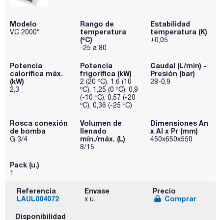
Modelo
Rango de
Estabilidad
temperatura
temperatura (K)
VC 2000*
(ºC)
±0,05
-25 a 80
Potencia
Potencia
Caudal (L/min) -
calorífica máx.
frigorífica (kW)
Presión (bar)
(kW)
2 (20 ºC), 1,6 (10
28-0,9
2,3
ºC), 1,25 (0 ºC), 0,9
(-10 ºC), 0,57 (-20
ºC), 0,36 (-25 ºC)
Rosca conexión
Volumen de
Dimensiones An
de bomba
llenado
x Al x Pr (mm)
mín./máx. (L)
G 3/4
450x650x550
8/15
Pack (u.)
1
Referencia
Envase
Precio
LAUL004072
Comprar
x u.
Disponibilidad