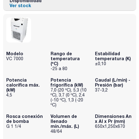
Disponibilidad
Ver stock
Modelo
Rango de
Estabilidad
temperatura
temperatura (K)
VC 7000
(ºC)
±0,10
-25 a 80
Potencia
Potencia
Caudal (L/min) -
calorífica máx.
frigorífica (kW)
Presión (bar)
(kW)
7,0 (20 ºC), 5,3 (10
37-3,2
4,5
ºC), 3,7 (0 ºC), 2,4
(-10 ºC), 1,3 (-20
ºC)
Rosca conexión
Volumen de
Dimensiones An
de bomba
llenado
x Al x Pr (mm)
mín./máx. (L)
G 1 1/4
650x1,250x670
48/64