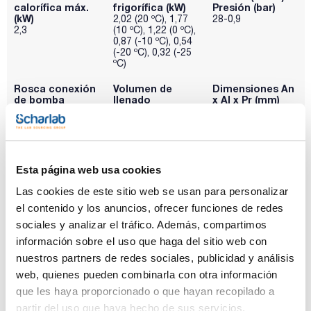
calorífica máx.
frigorífica (kW)
Presión (bar)
(kW)
2,02 (20 ºC), 1,77
28-0,9
2,3
(10 ºC), 1,22 (0 ºC),
0,87 (-10 ºC), 0,54
(-20 ºC), 0,32 (-25
ºC)
Rosca conexión
Volumen de
Dimensiones An
de bomba
llenado
x Al x Pr (mm)
mín./máx. (L)
G 3/4
450x650x550
8/15
Pack (u.)
1
Esta página web usa cookies
Referencia
Envase
Precio
Las cookies de este sitio web se usan para personalizar
LAUL004074
Comprar
x u.
el contenido y los anuncios, ofrecer funciones de redes
Disponibilidad
sociales y analizar el tráfico. Además, compartimos
Ver stock
información sobre el uso que haga del sitio web con
nuestros partners de redes sociales, publicidad y análisis
web, quienes pueden combinarla con otra información
que les haya proporcionado o que hayan recopilado a
partir del uso que haya hecho de sus servicios.