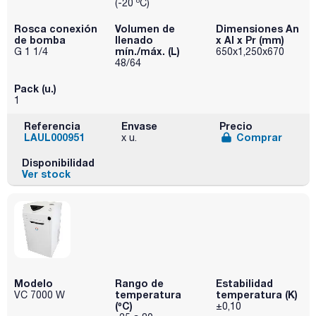
(-20 ºC)
Rosca conexión
Volumen de
Dimensiones An
de bomba
llenado
x Al x Pr (mm)
mín./máx. (L)
G 1 1/4
650x1,250x670
48/64
Pack (u.)
1
Referencia
Envase
Precio
LAUL000951
Comprar
x u.
Disponibilidad
Ver stock
Modelo
Rango de
Estabilidad
temperatura
temperatura (K)
VC 7000 W
(ºC)
±0,10