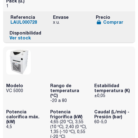
Pack (u.)
1
Referencia
Envase
Precio
LAUL000728
Comprar
x u.
Disponibilidad
Ver stock
Modelo
Rango de
Estabilidad
temperatura
temperatura (K)
VC 5000
(ºC)
±0,05
-20 a 80
Potencia
Potencia
Caudal (L/min) -
calorífica máx.
frigorífica (kW)
Presión (bar)
(kW)
4,65 (20 ºC), 3,55
60-5,0
4,5
(10 ºC), 2,40 (0 ºC),
1,35 (-10 ºC), 0,55
(-20 ºC)