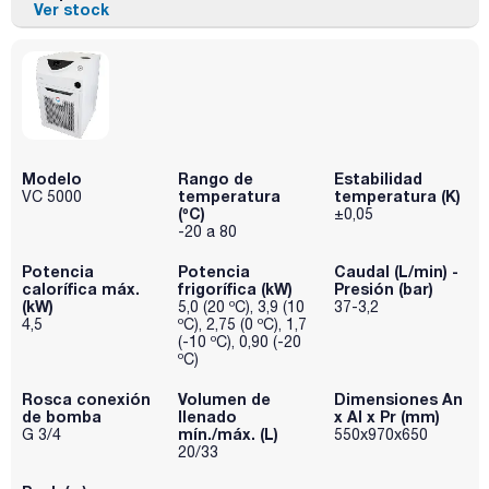
Ver stock
Modelo
Rango de
Estabilidad
temperatura
temperatura (K)
VC 5000
(ºC)
±0,05
-20 a 80
Potencia
Potencia
Caudal (L/min) -
calorífica máx.
frigorífica (kW)
Presión (bar)
(kW)
5,0 (20 ºC), 3,9 (10
37-3,2
4,5
ºC), 2,75 (0 ºC), 1,7
(-10 ºC), 0,90 (-20
ºC)
Rosca conexión
Volumen de
Dimensiones An
de bomba
llenado
x Al x Pr (mm)
mín./máx. (L)
G 3/4
550x970x650
20/33