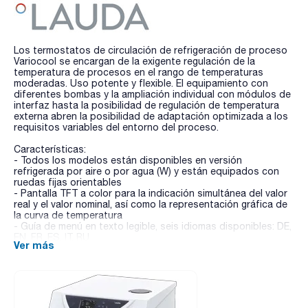
Los termostatos de circulación de refrigeración de proceso
Variocool se encargan de la exigente regulación de la
temperatura de procesos en el rango de temperaturas
moderadas. Uso potente y flexible. El equipamiento con
diferentes bombas y la ampliación individual con módulos de
interfaz hasta la posibilidad de regulación de temperatura
externa abren la posibilidad de adaptación optimizada a los
requisitos variables del entorno del proceso.
Características:
- Todos los modelos están disponibles en versión
refrigerada por aire o por agua (W) y están equipados con
ruedas fijas orientables
- Pantalla TFT a color para la indicación simultánea del valor
real y el valor nominal, así como la representación gráfica de
la curva de temperatura
- Guía de menú en texto legible, seis idiomas disponibles: DE,
EN, FR, ES, IT, RU
Ver más
- Derivación ajustable para la limitación de presión (indicador
de presión analógico para control de funcionamiento,
ajustable mediante derivación)
- Abertura de llenado en la parte superior, grifo de vaciado
en la parte trasera
- Programador integrado con 150 segmentos, repartibles en