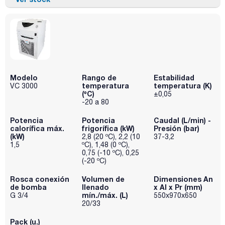
Modelo
Rango de
Estabilidad
temperatura
temperatura (K)
VC 3000
(ºC)
±0,05
-20 a 80
Potencia
Potencia
Caudal (L/min) -
calorífica máx.
frigorífica (kW)
Presión (bar)
(kW)
2,8 (20 ºC), 2,2 (10
37-3,2
1,5
ºC), 1,48 (0 ºC),
0,75 (-10 ºC), 0,25
(-20 ºC)
Rosca conexión
Volumen de
Dimensiones An
de bomba
llenado
x Al x Pr (mm)
mín./máx. (L)
G 3/4
550x970x650
20/33
Pack (u.)