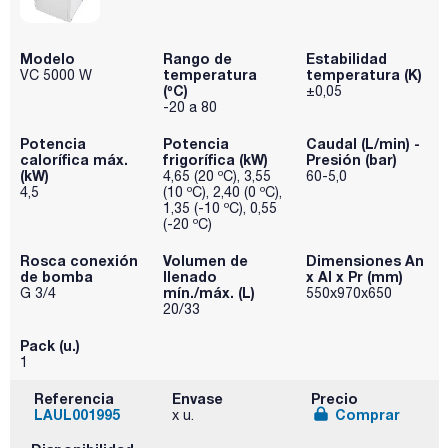
Modelo
Rango de
Estabilidad
temperatura
temperatura (K)
VC 5000 W
(ºC)
±0,05
-20 a 80
Potencia
Potencia
Caudal (L/min) -
calorífica máx.
frigorífica (kW)
Presión (bar)
(kW)
4,65 (20 ºC), 3,55
60-5,0
4,5
(10 ºC), 2,40 (0 ºC),
1,35 (-10 ºC), 0,55
(-20 ºC)
Rosca conexión
Volumen de
Dimensiones An
de bomba
llenado
x Al x Pr (mm)
mín./máx. (L)
G 3/4
550x970x650
20/33
Pack (u.)
1
Referencia
Envase
Precio
LAUL001995
Comprar
x u.