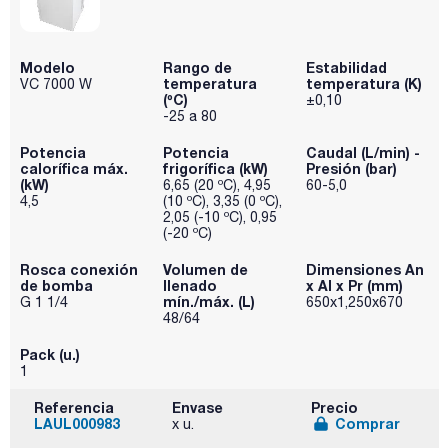
Modelo
Rango de
Estabilidad
temperatura
temperatura (K)
VC 7000 W
(ºC)
±0,10
-25 a 80
Potencia
Potencia
Caudal (L/min) -
calorífica máx.
frigorífica (kW)
Presión (bar)
(kW)
6,65 (20 ºC), 4,95
60-5,0
4,5
(10 ºC), 3,35 (0 ºC),
2,05 (-10 ºC), 0,95
(-20 ºC)
Rosca conexión
Volumen de
Dimensiones An
de bomba
llenado
x Al x Pr (mm)
mín./máx. (L)
G 1 1/4
650x1,250x670
48/64
Pack (u.)
1
Referencia
Envase
Precio
LAUL000983
Comprar
x u.