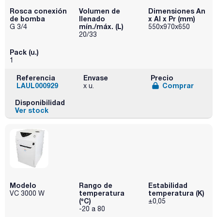
Rosca conexión
Volumen de
Dimensiones An
de bomba
llenado
x Al x Pr (mm)
mín./máx. (L)
G 3/4
550x970x650
20/33
Pack (u.)
1
Referencia
Envase
Precio
LAUL000929
Comprar
x u.
Disponibilidad
Ver stock
Modelo
Rango de
Estabilidad
temperatura
temperatura (K)
VC 3000 W
(ºC)
±0,05
-20 a 80