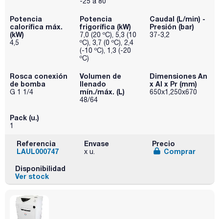
-25 a 80
Potencia
Potencia
Caudal (L/min) -
calorífica máx.
frigorífica (kW)
Presión (bar)
(kW)
7,0 (20 ºC), 5,3 (10
37-3,2
4,5
ºC), 3,7 (0 ºC), 2,4
(-10 ºC), 1,3 (-20
ºC)
Rosca conexión
Volumen de
Dimensiones An
de bomba
llenado
x Al x Pr (mm)
mín./máx. (L)
G 1 1/4
650x1,250x670
48/64
Pack (u.)
1
Referencia
Envase
Precio
LAUL000747
Comprar
x u.
Disponibilidad
Ver stock