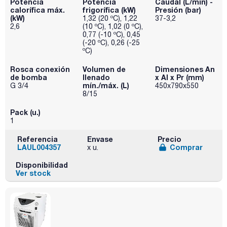
Potencia
Potencia
Caudal (L/min) -
calorífica máx.
frigorífica (kW)
Presión (bar)
(kW)
1,32 (20 ºC), 1,22
37-3,2
2,6
(10 ºC), 1,02 (0 ºC),
0,77 (-10 ºC), 0,45
(-20 ºC), 0,26 (-25
ºC)
Rosca conexión
Volumen de
Dimensiones An
de bomba
llenado
x Al x Pr (mm)
mín./máx. (L)
G 3/4
450x790x550
8/15
Pack (u.)
1
Referencia
Envase
Precio
LAUL004357
Comprar
x u.
Disponibilidad
Ver stock