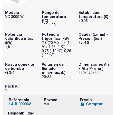
Modelo
Rango de
Estabilidad
temperatura
temperatura (K)
VC 3000 W
(ºC)
±0,05
-20 a 80
Potencia
Potencia
Caudal (L/min) -
calorífica máx.
frigorífica (kW)
Presión (bar)
(kW)
2,8 (20 ºC), 2,2 (10
37-4,8
1,5
ºC), 1,48 (0 ºC),
0,75 (-10 ºC), 0,25
(-20 ºC)
Rosca conexión
Volumen de
Dimensiones An
de bomba
llenado
x Al x Pr (mm)
mín./máx. (L)
G 3/4
550x970x650
20/33
Pack (u.)
1
Referencia
Envase
Precio
LAUL000962
Comprar
x u.
Disponibilidad