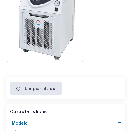
5 programas
- Indicador electrónico de nivel de llenado y alarma de nivel
inferior
- Sistema SmartCool para el control digital de refrigeración
con ahorro de energía, incluido el sistema automático del
compresor
- Funcionamiento con refrigerante no inflamable (HFC),
conforme con el Reglamento sobre los gases fluorados (UE)
573/2024
- Interfaz USB de serie
- Ampliable con un módulo de interfaces (módulo analógico,
módulo de contacto, módulo RS 232/485, módulo Profibus,
módulo USB Ethernet)
- Cable de alimentación con conector Schuko en ángulo
(CEE7/7)
- Aislamiento acústico o la opción de instalación en el
exterior están disponibles para los potentes termostatos de
proceso en diseño de torre a partir del modelo VC 5000
Limpiar filtros
Características
Modelo