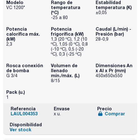
Modelo
Rango de
Estabilidad
temperatura
temperatura (K)
VC 1200*
(ºC)
±0,05
-25 a 80
Potencia
Potencia
Caudal (L/min) -
calorífica máx.
frigorífica (kW)
Presión (bar)
(kW)
1,3 (20 ºC), 1,2 (10
28-0,9
2,3
ºC), 1,05 (0 ºC), 0,8
(-10 ºC), 0,5 (-20
ºC), 0,3 (-25 ºC)
Rosca conexión
Volumen de
Dimensiones An
de bomba
llenado
x Al x Pr (mm)
mín./máx. (L)
G 3/4
450x650x550
8/15
Pack (u.)
1
Referencia
Envase
Precio
LAUL004353
Comprar
x u.
Disponibilidad
Ver stock