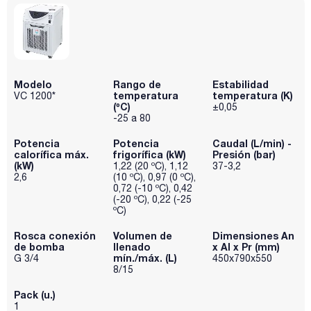
Modelo
Rango de
Estabilidad
temperatura
temperatura (K)
VC 1200*
(ºC)
±0,05
-25 a 80
Potencia
Potencia
Caudal (L/min) -
calorífica máx.
frigorífica (kW)
Presión (bar)
(kW)
1,22 (20 ºC), 1,12
37-3,2
2,6
(10 ºC), 0,97 (0 ºC),
0,72 (-10 ºC), 0,42
(-20 ºC), 0,22 (-25
ºC)
Rosca conexión
Volumen de
Dimensiones An
de bomba
llenado
x Al x Pr (mm)
mín./máx. (L)
G 3/4
450x790x550
8/15
Pack (u.)
1