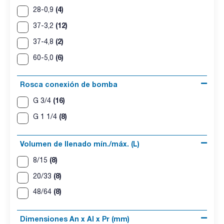
(4)
28-0,9
(12)
37-3,2
(2)
37-4,8
(6)
60-5,0
Rosca conexión de bomba
(16)
G 3/4
(8)
G 1 1/4
Volumen de llenado mín./máx. (L)
(8)
8/15
(8)
20/33
(8)
48/64
Dimensiones An x Al x Pr (mm)