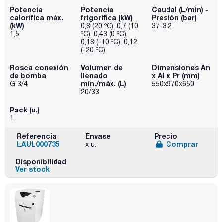
Potencia
Potencia
Caudal (L/min) -
calorífica máx.
frigorífica (kW)
Presión (bar)
(kW)
0,8 (20 ºC), 0,7 (10
37-3,2
1,5
ºC), 0,43 (0 ºC),
0,18 (-10 ºC), 0,12
(-20 ºC)
Rosca conexión
Volumen de
Dimensiones An
de bomba
llenado
x Al x Pr (mm)
mín./máx. (L)
G 3/4
550x970x650
20/33
Pack (u.)
1
Referencia
Envase
Precio
LAUL000735
Comprar
x u.
Disponibilidad
Ver stock