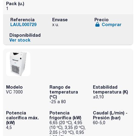
Pack (u.)
1
Referencia
Envase
Precio
LAUL000729
Comprar
x u.
Disponibilidad
Ver stock
Modelo
Rango de
Estabilidad
temperatura
temperatura (K)
VC 7000
(ºC)
±0,10
-25 a 80
Potencia
Potencia
Caudal (L/min) -
calorífica máx.
frigorífica (kW)
Presión (bar)
(kW)
6,65 (20 ºC), 4,95
60-5,0
4,5
(10 ºC), 3,35 (0 ºC),
2,05 (-10 ºC), 0,95