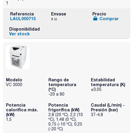
1
Referencia
Envase
Precio
LAUL000715
Comprar
x u.
Disponibilidad
Ver stock
Modelo
Rango de
Estabilidad
temperatura
temperatura (K)
VC 3000
(ºC)
±0,05
-20 a 80
Potencia
Potencia
Caudal (L/min) -
calorífica máx.
frigorífica (kW)
Presión (bar)
(kW)
2,8 (20 ºC), 2,2 (10
37-4,8
1,5
ºC), 1,48 (0 ºC),
0,75 (-10 ºC), 0,25
(-20 ºC)