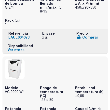
de bomba
llenado
x Al x Pr (mm)
mín./máx. (L)
G 3/4
450x790x550
8/15
Pack (u.)
1
Referencia
Envase
Precio
LAUL004073
Comprar
x u.
Disponibilidad
Ver stock
Modelo
Rango de
Estabilidad
temperatura
temperatura (K)
VC 2000 W*
(ºC)
±0,05
-25 a 80
Potencia
Potencia
Caudal (L/min) -