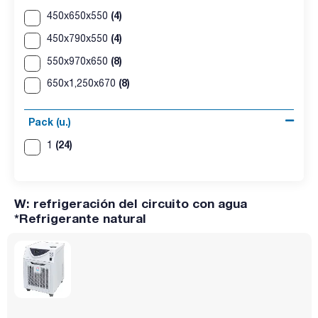
(4)
450x650x550
(4)
450x790x550
(8)
550x970x650
(8)
650x1,250x670
Pack (u.)
(24)
1
W: refrigeración del circuito con agua
*Refrigerante natural