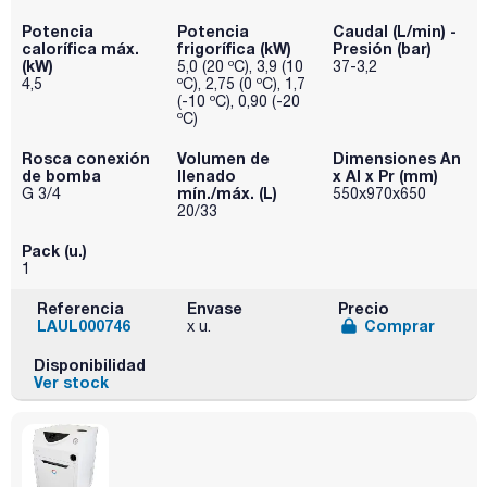
Potencia
Potencia
Caudal (L/min) -
calorífica máx.
frigorífica (kW)
Presión (bar)
(kW)
5,0 (20 ºC), 3,9 (10
37-3,2
4,5
ºC), 2,75 (0 ºC), 1,7
(-10 ºC), 0,90 (-20
ºC)
Rosca conexión
Volumen de
Dimensiones An
de bomba
llenado
x Al x Pr (mm)
mín./máx. (L)
G 3/4
550x970x650
20/33
Pack (u.)
1
Referencia
Envase
Precio
LAUL000746
Comprar
x u.
Disponibilidad
Ver stock