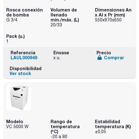
Rosca conexión
Volumen de
Dimensiones An
de bomba
llenado
x Al x Pr (mm)
mín./máx. (L)
G 3/4
550x970x650
20/33
Pack (u.)
1
Referencia
Envase
Precio
LAUL000949
Comprar
x u.
Disponibilidad
Ver stock
Modelo
Rango de
Estabilidad
temperatura
temperatura (K)
VC 5000 W
(ºC)
±0,05
-20 a 80