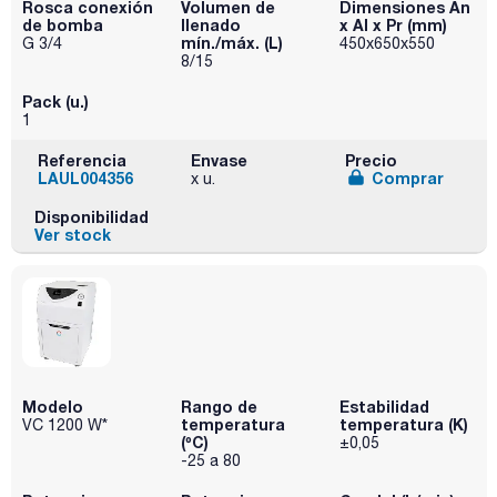
Rosca conexión
Volumen de
Dimensiones An
de bomba
llenado
x Al x Pr (mm)
mín./máx. (L)
G 3/4
450x650x550
8/15
Pack (u.)
1
Referencia
Envase
Precio
LAUL004356
Comprar
x u.
Disponibilidad
Ver stock
Modelo
Rango de
Estabilidad
temperatura
temperatura (K)
VC 1200 W*
(ºC)
±0,05
-25 a 80