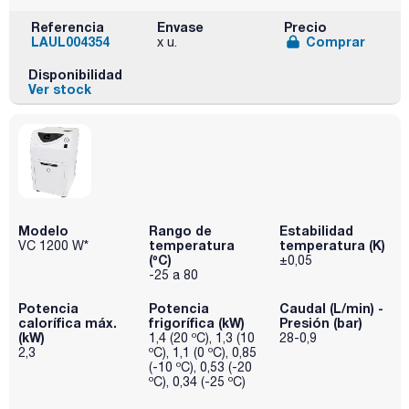
Referencia
Envase
Precio
LAUL004354
Comprar
x u.
Disponibilidad
Ver stock
Modelo
Rango de
Estabilidad
temperatura
temperatura (K)
VC 1200 W*
(ºC)
±0,05
-25 a 80
Potencia
Potencia
Caudal (L/min) -
calorífica máx.
frigorífica (kW)
Presión (bar)
(kW)
1,4 (20 ºC), 1,3 (10
28-0,9
2,3
ºC), 1,1 (0 ºC), 0,85
(-10 ºC), 0,53 (-20
ºC), 0,34 (-25 ºC)