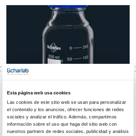
- Transparentes
- Longitud: 381 mm
Frascos ISO transparente, retrace code y doble escala
graduada. SCHARLAU. Cap. (ml): 100. Rosca ISO: GL45,
Esta página web usa cookies
con tapón y anillo de vertido color azul
1033799005
Las cookies de este sitio web se usan para personalizar
Envase
: x 10 u.
el contenido y los anuncios, ofrecer funciones de redes
Disponibilidad
Ver stock
:
sociales y analizar el tráfico. Además, compartimos
Mi precio
Comprar
:
información sobre el uso que haga del sitio web con
nuestros partners de redes sociales, publicidad y análisis