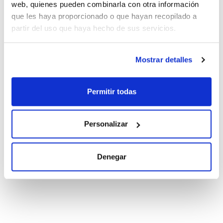
web, quienes pueden combinarla con otra información
que les haya proporcionado o que hayan recopilado a
partir del uso que haya hecho de sus servicios.
Documentación técnica
TDS / Ficha técnica
COA
Mostrar detalles
Regístrate para
Regístrate para
descargas
descargas
SDS/ Hoja de seguridad
Permitir todas
Regístrate para
descargas
Personalizar
Los productos marcados con esta imagen son
productos marca Scharlau habitualmente en stock,
Denegar
listos para una entrega inmediata.