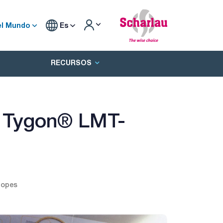
el Mundo
Es
RECURSOS
s Tygon® LMT-
topes