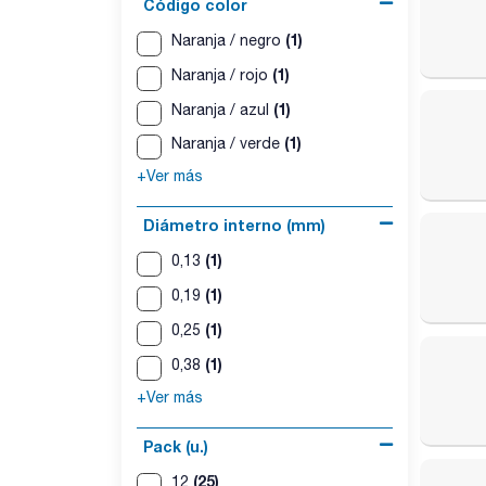
Código color
(1)
Naranja / negro
(1)
Naranja / rojo
(1)
Naranja / azul
(1)
Naranja / verde
+Ver más
Diámetro interno (mm)
(1)
0,13
(1)
0,19
(1)
0,25
(1)
0,38
+Ver más
Pack (u.)
(25)
12