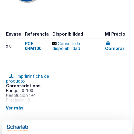
Envase
Referencia
Disponibilidad
Mi Precio
PCE-
Consulte la
x u.
0RM100
Comprar
disponibilidad
Imprimir ficha de
producto
Características
Rango : 0-100
Resolución : ±1
Precisión : 0,1
Pack (u.) : 1
Ver más
Reflectómetro para determinar la reflectancia de superficies.
Se utiliza para medir las propiedades de reflexión de una
superficie, como son la opacidad y el poder cubriente. Mide
el grado de reflexión enviando un haz de luz sobre la
superficie y comparando a continuación la reflexión de la luz