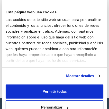
Documentación técnica
con un negro y un blanco absoluto. Mide la reflectancia de
una superficie según las normas vigentes ISO3906-1980,
ISO3905 e ISO2814.
Esta página web usa cookies
TDS / Ficha técnica
COA
La reflectancia de una superficie es un parámetro importante
para detectar si por ejemplo una superficie refleja con
Las cookies de este sitio web se usan para personalizar
Regístrate para
Regístrate para
demasiada intensad al ojo humano, percibiéndolo como una
descargas
descargas
el contenido y los anuncios, ofrecer funciones de redes
reflexión desagradable. Lo que determina la reflectancia de
SDS/ Hoja de seguridad
una superficie es el color y las características de la
sociales y analizar el tráfico. Además, compartimos
superficie.
Regístrate para
información sobre el uso que haga del sitio web con
descargas
- Gran pantalla LCD
nuestros partners de redes sociales, publicidad y análisis
- Alimentado por acumulador
web, quienes pueden combinarla con otra información
- Interfaz y software
Los productos marcados con esta imagen son
que les haya proporcionado o que hayan recopilado a
productos marca Scharlau habitualmente en stock,
partir del uso que haya hecho de sus servicios.
listos para una entrega inmediata.
Mostrar detalles
Permitir todas
Personalizar