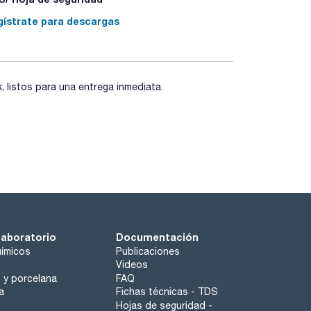
iempo indefinido.
ido, moderado y libre.
gístrate para descargas
ario el estado del equipo.
listos para una entrega inmediata.
laboratorio
Documentación
ímicos
Publicaciones
Videos
o y porcelana
FAQ
a
Fichas técnicas - TDS
Hojas de seguridad -