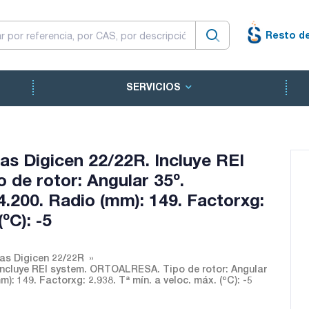
Resto d
SERVICIOS
as Digicen 22/22R. Incluye REI
de rotor: Angular 35º.
.200. Radio (mm): 149. Factorxg:
ºC): -5
as Digicen 22/22R
Incluye REI system. ORTOALRESA. Tipo de rotor: Angular
: 149. Factorxg: 2.938. Tª mín. a veloc. máx. (ºC): -5