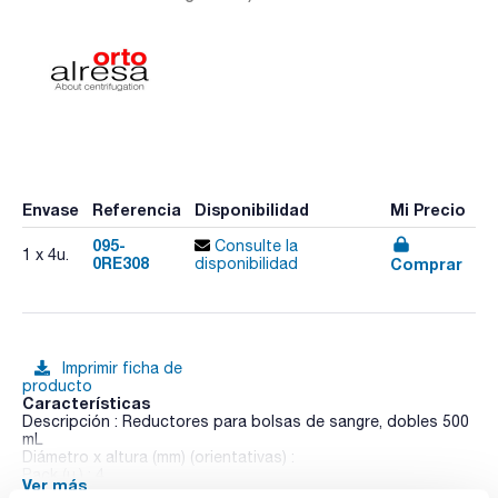
Envase
Referencia
Disponibilidad
Mi Precio
095-
Consulte la
1 x 4u.
0RE308
Comprar
disponibilidad
Imprimir ficha de
producto
Características
Descripción : Reductores para bolsas de sangre, dobles 500
mL
Diámetro x altura (mm) (orientativas) :
Pack (u.) : 4
Ver más