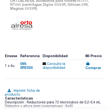
ORTOALRESA. Accesorios para rotores RT277,
RT283 (centrífugas Digtor 22/22R, Dilitcen 22R,
Magnus 22/22R)
Envase
Referencia
Disponibilidad
Mi Precio
095-
Consulte la
1 x 4u.
0RE524
Comprar
disponibilidad
Imprimir ficha de
producto
Características
Descripción : Reductores para 72 microtubos de 0,2-0,4 mL
Diámetro x altura (mm) (orientativas) : 6x45