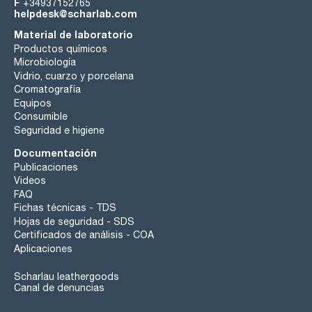
F
+34937152765
helpdesk@scharlab.com
Material de laboratorio
Productos químicos
Microbiología
Vidrio, cuarzo y porcelana
Cromatografía
Equipos
Consumible
Seguridad e higiene
Documentación
Publicaciones
Videos
FAQ
Fichas técnicas - TDS
Hojas de seguridad - SDS
Certificados de análisis - COA
Aplicaciones
Scharlau leathergoods
Canal de denuncias