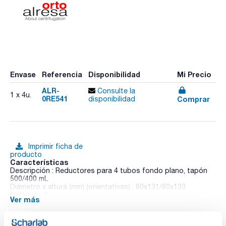
Envase
Referencia
Disponibilidad
Mi Precio
ALR-
Consulte la
1 x 4u.
0RE541
Comprar
disponibilidad
Imprimir ficha de
producto
Características
Descripción : Reductores para 4 tubos fondo plano, tapón
500/400 mL
Diámetro x altura (mm) (orientativas) : 80x131/80x133
Pack (u.) : 4
Ver más
Dilitcen 22 R es una centrífuga de sobremesa de gran
capacidad y de diseño ergonómico. La pantalla TFT táctil
permite controlar los parámetros de funcionamiento, la