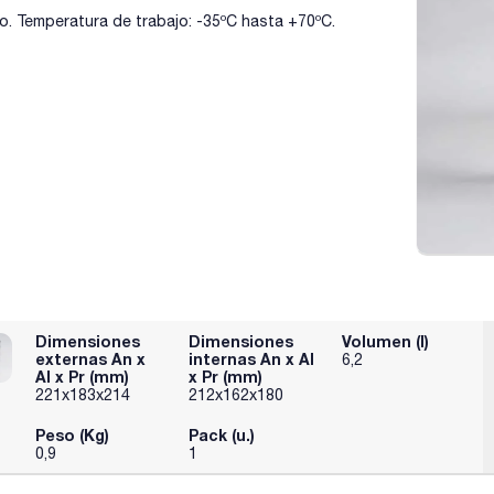
. Temperatura de trabajo: -35ºC hasta +70ºC.
Dimensiones
Dimensiones
Volumen (l)
externas An x
internas An x Al
6,2
Al x Pr (mm)
x Pr (mm)
221x183x214
212x162x180
Peso (Kg)
Pack (u.)
0,9
1