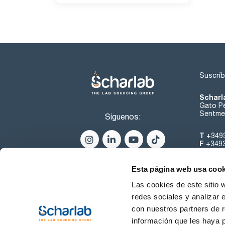
Suscríb
Scharl
Gato Pé
Sentmen
Síguenos:
T
+349
F
+349
helpde
Esta página web usa cook
Las cookies de este sitio 
redes sociales y analizar 
con nuestros partners de r
información que les haya 