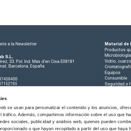
Material de 
ete a la Newsletter
Productos qu
Microbiología
ab S.L.
Vidrio, cuarz
rez, 33. Pol. Ind. Mas d’en Cisa E08181
at, Barcelona, España
Cromatografí
Equipos
Consumible
37456400
37152765
Seguridad e h
sk@scharlab.com
ies
web se usan para personalizar el contenido y los anuncios, ofrec
el tráfico. Además, compartimos información sobre el uso que ha
edes sociales, publicidad y análisis web, quienes pueden combin
Sobre nosotros
Eventos
Contacta
Noticias
proporcionado o que hayan recopilado a partir del uso que haya