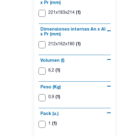
x Pr (mm)
(1)
221x183x214
Dimensiones internas An x Al
x Pr (mm)
(1)
212x162x180
Volumen (l)
(1)
6,2
Peso (Kg)
(1)
0,9
Pack (u.)
(1)
1