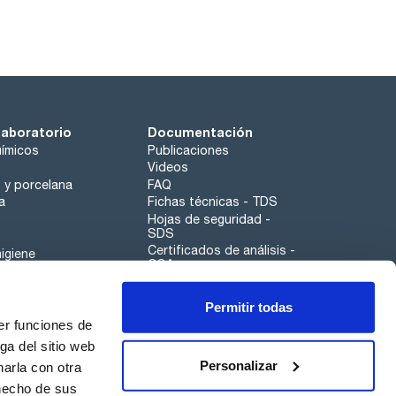
laboratorio
Documentación
ímicos
Publicaciones
Videos
o y porcelana
FAQ
a
Fichas técnicas - TDS
Hojas de seguridad -
SDS
Certificados de análisis -
igiene
COA
Aplicaciones
Permitir todas
Scharlau leathergoods
er funciones de
Canal de denuncias
ga del sitio web
Personalizar
arla con otra
 hecho de sus