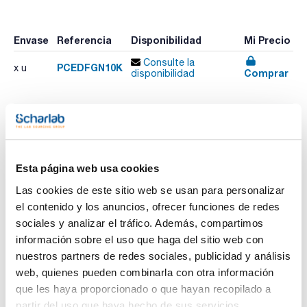
Envase
Referencia
Disponibilidad
Mi Precio
Consulte la
PCEDFGN10K
x u
Comprar
disponibilidad
Imprimir ficha de
producto
Características
Esta página web usa cookies
Rango : 0 - 10.000 N
Precisión : ± 0,1 % F.S.
Las cookies de este sitio web se usan para personalizar
Resolución : 5 N
Unidades : N, Kg, Lb, KPa
el contenido y los anuncios, ofrecer funciones de redes
Ver más
Pack (u.) : 1
sociales y analizar el tráfico. Además, compartimos
Este dinamómetro mide fuerzas de tracción y compresión
información sobre el uso que haga del sitio web con
con una alta resolución. Se envía con una célula de carga
nuestros partners de redes sociales, publicidad y análisis
externa. Según el modelo puede medir hasta 10000 N
(también están disponibles modelos de 1000 N, 2500 N o
web, quienes pueden combinarla con otra información
Documentación técnica
5000 N). Las células de carga pueden ser equipadas con
que les haya proporcionado o que hayan recopilado a
pernos o ganchos con rosca M12, esto permite adaptar
diferentes dispositivos propios usando esa rosca. Dispone
TDS / Ficha técnica
COA
partir del uso que haya hecho de sus servicios.