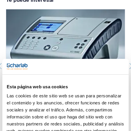
- Puerto USB
- Equipado con soporte de cubetas de 10x10mm en las
posiciones de muestra y referencia, memoria USB de 4Gb y
cable, 2 cubetas de cuarzo, 4 cubetas de vidrio óptico, PC
software, funda y manual de instrucciones.
Espectrofotómetro XD 7000, 320-1100nm. LOVIBOND.
Esta página web usa cookies
644-713070
Las cookies de este sitio web se usan para personalizar
Envase
: x u.
el contenido y los anuncios, ofrecer funciones de redes
Disponibilidad
Ver stock
:
Mi precio
Comprar
:
sociales y analizar el tráfico. Además, compartimos
información sobre el uso que haga del sitio web con
nuestros partners de redes sociales, publicidad y análisis
web, quienes pueden combinarla con otra información