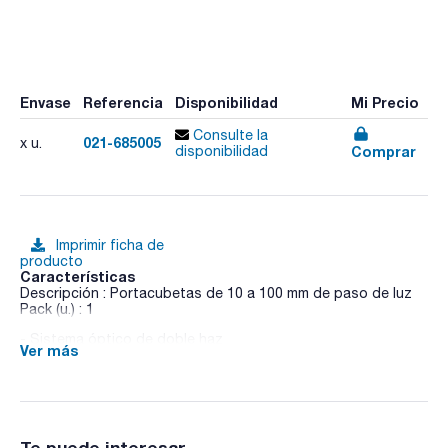
Envase
Referencia
Disponibilidad
Mi Precio
Consulte la
021-685005
x u.
Comprar
disponibilidad
Imprimir ficha de
producto
Características
Descripción : Portacubetas de 10 a 100 mm de paso de luz
Pack (u.) : 1
- Sistema óptico de doble haz
Ver más
- Ancho de banda espectral variable (0.5, 1, 2, 4, 5nm)
- Software Prisma para control por PC incluido
- Con pantalla (Control local)
- Conforme a EP
- Documentación IQ/OQ disponible opcionalmente
- Incluye análisis de ADN, ARN y proteinas
Te puede interesar