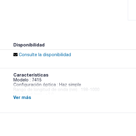
Disponibilidad
Consulte la disponibilidad
Características
Modelo : 7415
Configuración óptica : Haz simple
Rango de longitud de onda (nm) : 198-1000
Exactitud (nm) : ±2,0
Ver más
Repetibilidad (nm) : ±1,0
Ancho de banda (nm) : 5
Fuente luz : Lámpara de xenon
Interfaz : 2x USB Tipo A 1x USB Tipo B Ethernet (RJ45)
Pack (u.) : 1
- Pantalla táctil en color de alta definición de 7'
- Sistema operativo Android