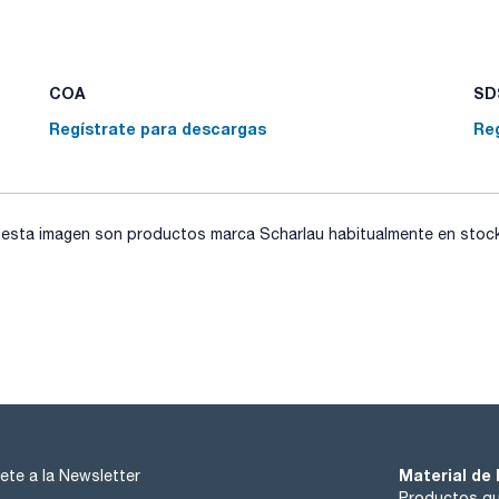
COA
SDS
Regístrate para descargas
Re
sta imagen son productos marca Scharlau habitualmente en stock, 
Material de 
ete a la Newsletter
Productos qu