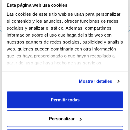
Esta página web usa cookies
Las cookies de este sitio web se usan para personalizar
el contenido y los anuncios, ofrecer funciones de redes
sociales y analizar el tráfico. Además, compartimos
información sobre el uso que haga del sitio web con
nuestros partners de redes sociales, publicidad y análisis
Matraz evaporador, fondo redondo, esmerilado rótula.
SCHARLAU. Cap. (ml): 500. Hembra: S 35/20. Equiv. Büchi:
web, quienes pueden combinarla con otra información
000424. Equiv. Heidolph: 514-83000-00
que les haya proporcionado o que hayan recopilado a
073-000025
partir del uso que haya hecho de sus servicios.
Envase
: x u.
Disponibilidad
Ver stock
:
Mi precio
Comprar
:
Mostrar detalles
Permitir todas
Documentación técnica
Personalizar
TDS / Ficha técnica
COA