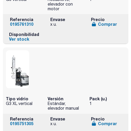
elevador con
motor
Referencia
Envase
Precio
0195761310
Comprar
x u.
Disponibilidad
Ver stock
Tipo vidrio
Versión
Pack (u.)
G3 XL vertical
Estándar,
1
elevador manual
Referencia
Envase
Precio
0195751305
Comprar
x u.