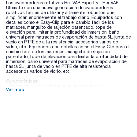
Los evaporadores rotativos Hei-VAP Expert y Hei-VAP
Ultimate son una nueva generación de evaporadores
rotativos fáciles de utilizar y altamente robustos que
simplifican enormemente el trabajo diario. Equipados con
detalles como el Easy-Clip para el cambio fácil de los
matraces, manguito de sujeción patentado, tope de
elevación para limitar la profundidad de inmersión, baño
universal para matraces de evaporación de hasta 5L, junta de
vacío en PTFE de alta resistencia, accesorios varios de
vidrio, etc.. Equipados con detalles como el Easy-Clip para el
cambio fácil de los matraces, manguito de sujeción
patentado, tope de elevación para limitar la profundidad de
inmersión, baño universal para matraces de evaporación de
hasta 5L, junta de vacío en PTFE de alta resistencia,
accesorios varios de vidrio, etc.
Características:
- Disponibles con elevador manual o con motor
Ver más
- Modelos con refrigerante XL con un 57% más de superficie
de condensación
- Protección IP 42 para las posibles salpicaduras de agua en
el panel y caja de control
- Dos mandos de funcionamiento independientes para el
ajuste de la de velocidad de rotación y de la temperatura de
calentamiento con sistema de anillo de luz LED para la
indicación de la actividad incluso a distancia. Indicador de
calor residual cuando supera los 50ºC. Función de bloqueo
para evitar ajustes involuntarios