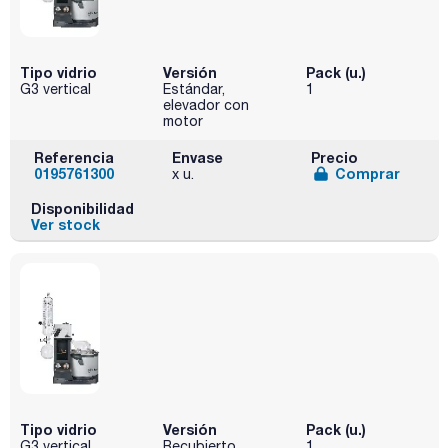
Tipo vidrio
Versión
Pack (u.)
G3 vertical
Estándar,
1
elevador con
motor
Referencia
Envase
Precio
0195761300
Comprar
x u.
Disponibilidad
Ver stock
Tipo vidrio
Versión
Pack (u.)
G3 vertical
Recubierto,
1