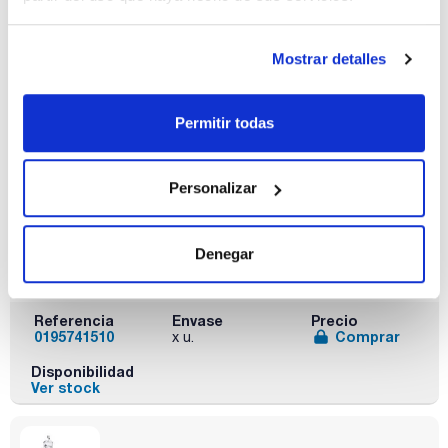
Disponibilidad
Ver stock
Mostrar detalles
Permitir todas
Personalizar
Tipo vidrio
Versión
Pack (u.)
G5 trampa de
Recubierto,
1
Denegar
condensación
elevador con
motor
Referencia
Envase
Precio
0195741510
Comprar
x u.
Disponibilidad
Ver stock