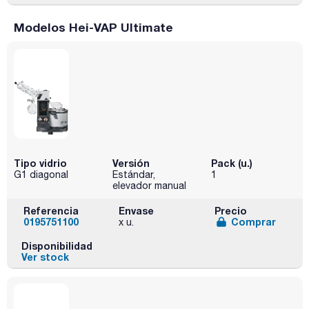
Modelos Hei-VAP Ultimate
Tipo vidrio
Versión
Pack (u.)
G1 diagonal
Estándar,
1
elevador manual
Referencia
Envase
Precio
0195751100
Comprar
x u.
Disponibilidad
Ver stock