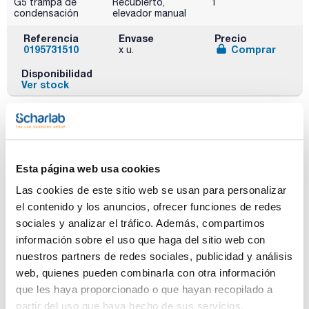
G5 trampa de
Recubierto,
1
condensación
elevador manual
Referencia
Envase
Precio
0195731510
Comprar
x u.
Disponibilidad
Ver stock
Esta página web usa cookies
Las cookies de este sitio web se usan para personalizar
el contenido y los anuncios, ofrecer funciones de redes
sociales y analizar el tráfico. Además, compartimos
Tipo vidrio
Versión
Pack (u.)
G5 trampa de
Estándar,
1
información sobre el uso que haga del sitio web con
condensación
elevador con
nuestros partners de redes sociales, publicidad y análisis
motor
web, quienes pueden combinarla con otra información
Referencia
Envase
Precio
que les haya proporcionado o que hayan recopilado a
0195741500
Comprar
x u.
partir del uso que haya hecho de sus servicios.