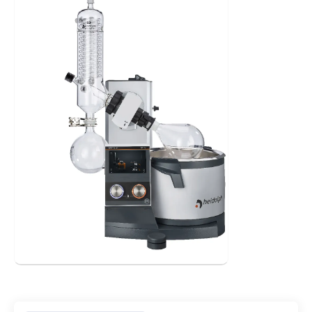
- Botón standby que detiene todas las funciones y levanta
el matraz de evaporación del baño de calefacción en los
modelos de elevación con motor
- Baño de acero inoxidable con asas ergonómicas y facilidad
para el vertido
- Fácil ajuste de la profundidad de inmersión hasta los 155
mm y un ángulo de inclinación para el matraz desde los 20º
hasta los 80º
- Funcionamiento sin grasa gracias a la innovadora
tecnología de sellado
- Tapón de ventilación con entrada de PTFE y sin esmerilado.
Opcionalmente disponible con válvula de reposición
- Extensión de cable opcional: el panel de operación se
puede desmontar para su uso fuera de las campanas de
extracción de humos
- Temporizador
- Visualización de la temperatura del vapor mediante sensor
opcional
- Programación de rampas
- Librería de solventes incorporada
- Mensajes de error en texto
- Interfaz multilingüe
- Actualizables a los modelos control
Especificaciones:
- Motor DC sin escobillas con control electrónico de
velocidad
- Capacidad calorífica: 1300 W