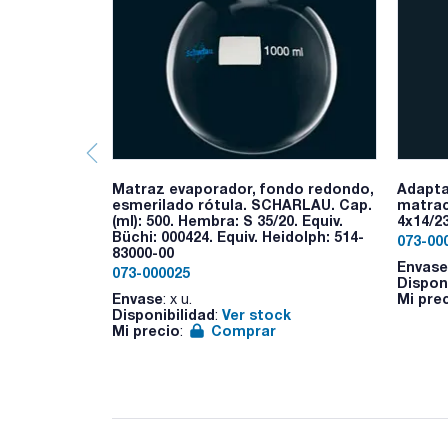
Matraz evaporador, fondo redondo,
Adapta
esmerilado rótula. SCHARLAU. Cap.
matrac
(ml): 500. Hembra: S 35/20. Equiv.
4x14/2
Büchi: 000424. Equiv. Heidolph: 514-
073-00
83000-00
Envase
073-000025
Dispon
Envase
Mi pre
: x u.
Disponibilidad
Ver stock
:
Mi precio
Comprar
: