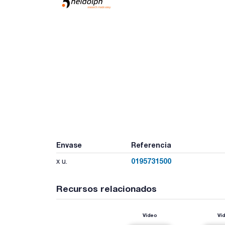
Envase
Referencia
0195731500
x u.
Recursos relacionados
Vídeo
Ví