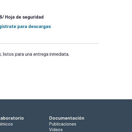
/ Hoja de seguridad
gístrate para descargas
exión del cable del baño)
neamente los valores actuales y de ajuste
listos para una entrega inmediata.
neamente los valores actuales y de ajuste
laboratorio
Documentación
ímicos
Publicaciones
Videos