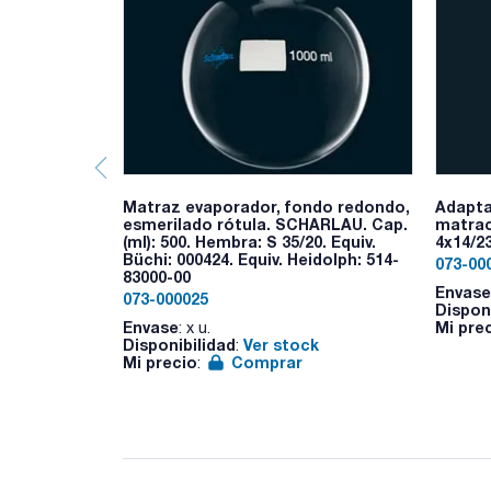
Matraz evaporador, fondo redondo,
Adapta
esmerilado rótula. SCHARLAU. Cap.
matrac
(ml): 500. Hembra: S 35/20. Equiv.
4x14/2
Büchi: 000424. Equiv. Heidolph: 514-
073-00
83000-00
Envase
073-000025
Dispon
Envase
Mi pre
: x u.
Disponibilidad
Ver stock
:
Mi precio
Comprar
: