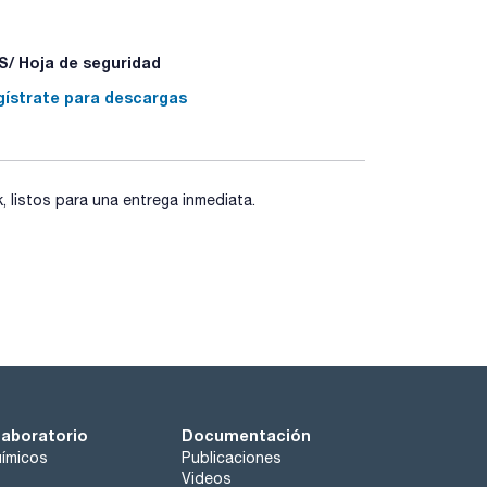
/ Hoja de seguridad
gístrate para descargas
exión del cable del baño)
neamente los valores actuales y de ajuste
listos para una entrega inmediata.
neamente los valores actuales y de ajuste
laboratorio
Documentación
ímicos
Publicaciones
Videos