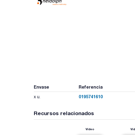
Envase
Referencia
0195741610
x u.
Recursos relacionados
Vídeo
Ví