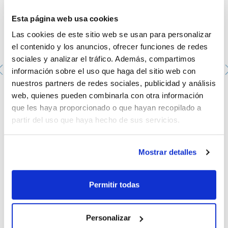
Esta página web usa cookies
Las cookies de este sitio web se usan para personalizar
el contenido y los anuncios, ofrecer funciones de redes
sociales y analizar el tráfico. Además, compartimos
información sobre el uso que haga del sitio web con
nuestros partners de redes sociales, publicidad y análisis
web, quienes pueden combinarla con otra información
Vaso de precipitado, forma baja, graduado, vidrio
borosilicato DIN 12331. SCHARLAU. Capacidad (ml): 600.
que les haya proporcionado o que hayan recopilado a
Ø (mm): 90. Altura (mm): 125
partir del uso que haya hecho de sus servicios.
1033510112
Envase
: x 10 u.
Disponibilidad
Ver stock
:
Mi precio
Comprar
Mostrar detalles
:
Permitir todas
Personalizar
Documentación técnica