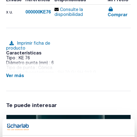
Consulte la
000000KE76
x u.
Comprar
disponibilidad
Imprimir ficha de
producto
Características
Tipo : KE 76
Diámetro punta (mm) : 6
Tipo de punta : Cónica
Estándar/boosterhorns : SH 70 G/ SH 213 G
Ver más
Para volúmenes (ml) : 5 a 100/10 a 350
Para modelo : HD 2070.2/2200.2
Pack (u.) : 1
Accesorios para homogeneizadores ultrasónicos Bandelin
Te puede interesar