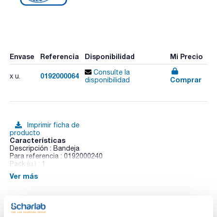
Envase
Referencia
Disponibilidad
Mi Precio
Consulte la
0192000064
x u.
Comprar
disponibilidad
Imprimir ficha de
producto
Características
Descripción : Bandeja
Para referencia : 0192000240
Pack (u.) : 1
Ver más
Deben instalarse en fábrica a petición.