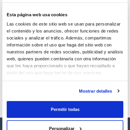
Documentación técnica
Esta página web usa cookies
TDS / Ficha técnica
COA
Las cookies de este sitio web se usan para personalizar
Regístrate para
Regístrate para
descargas
descargas
el contenido y los anuncios, ofrecer funciones de redes
SDS/ Hoja de seguridad
sociales y analizar el tráfico. Además, compartimos
Regístrate para
información sobre el uso que haga del sitio web con
descargas
nuestros partners de redes sociales, publicidad y análisis
web, quienes pueden combinarla con otra información
Los productos marcados con esta imagen son
que les haya proporcionado o que hayan recopilado a
productos marca Scharlau habitualmente en stock,
partir del uso que haya hecho de sus servicios.
listos para una entrega inmediata.
Mostrar detalles
Permitir todas
Personalizar