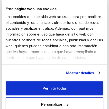
Descripción
Para modelo
Pack (u.)
Bandeja
52l
1
Esta página web usa cookies
Referencia
Envase
Precio
Las cookies de este sitio web se usan para personalizar
0192000024
Comprar
x u.
el contenido y los anuncios, ofrecer funciones de redes
Disponibilidad
sociales y analizar el tráfico. Además, compartimos
Ver stock
información sobre el uso que haga del sitio web con
nuestros partners de redes sociales, publicidad y análisis
web, quienes pueden combinarla con otra información
Descripción
Para referencia
Pack (u.)
Guías (2u.)
0192000238
1
que les haya proporcionado o que hayan recopilado a
partir del uso que haya hecho de sus servicios.
Referencia
Envase
Precio
0192002371
Comprar
x 1 u.
Disponibilidad
Mostrar detalles
Ver stock
Permitir todas
Descripción
Para modelo
Pack (u.)
Guías bandeja
80l
2
Personalizar
Referencia
Envase
Precio