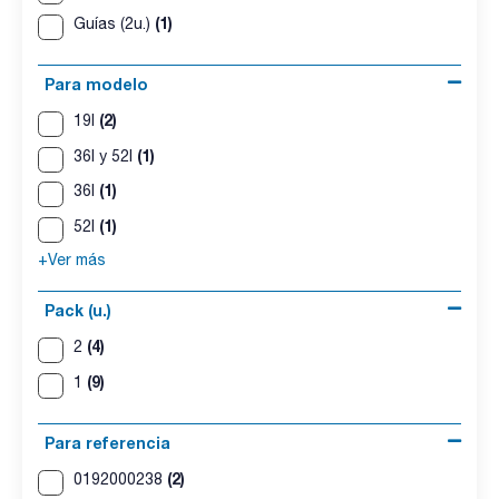
(1)
Guías (2u.)
Para modelo
(2)
19l
(1)
36l y 52l
(1)
36l
(1)
52l
+Ver más
Pack (u.)
(4)
2
(9)
1
Para referencia
(2)
0192000238