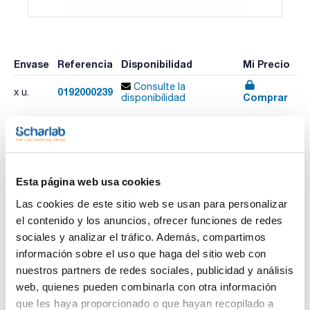
Envase
Referencia
Disponibilidad
Mi Precio
Consulte la
0192000239
x u.
Comprar
disponibilidad
Imprimir ficha de
producto
Esta página web usa cookies
Características
Modelo : Incubig-TFT
Las cookies de este sitio web se usan para personalizar
Rango temperatura (ºC) : 5 sobre ambiente a 80
Volumen (l) : 400
el contenido y los anuncios, ofrecer funciones de redes
Dimensiones externas An x Al x Pr (mm) : 1140x1300x750
Ver más
sociales y analizar el tráfico. Además, compartimos
Peso (Kg) : 160
Puerta : 2
información sobre el uso que haga del sitio web con
Consumo a 37º (W) : 1100
nuestros partners de redes sociales, publicidad y análisis
Pack (u.) : 1
web, quienes pueden combinarla con otra información
Estufas de cultivo de gran tamaño con convección natural.
Documentación técnica
que les haya proporcionado o que hayan recopilado a
Para temperaturas regulables desde ambiente +5°C hasta