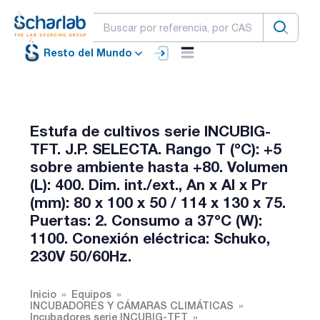
Resto del Mundo
Estufa de cultivos serie INCUBIG-
TFT. J.P. SELECTA. Rango T (ºC): +5
sobre ambiente hasta +80. Volumen
(L): 400. Dim. int./ext., An x Al x Pr
(mm): 80 x 100 x 50 / 114 x 130 x 75.
Puertas: 2. Consumo a 37ºC (W):
1100. Conexión eléctrica: Schuko,
230V 50/60Hz.
Inicio
Equipos
INCUBADORES Y CÁMARAS CLIMÁTICAS
Incubadores serie INCUBIG-TFT