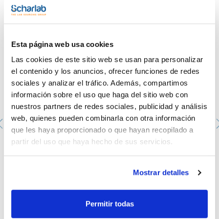
- Intervalo de temperatura desde la temperatura ambiente
Te puede interesar
hasta 450°C
- Diseñado para la agitación y calentamiento de líquidos
- La agitación se controla independientemente con un
control de velocidad variable hasta 520min-1
- Incluye una función de captura automática de atrapar el
Esta página web usa cookies
imán de agitación para iniciar agitación si la agitación se
interrumpe
Las cookies de este sitio web se usan para personalizar
- La agitación puede ser individual o bidireccional que cambia
el contenido y los anuncios, ofrecer funciones de redes
de dirección cada 20s
- Conexión a la red: 220 a 240V, 50 a 60Hz
sociales y analizar el tráfico. Además, compartimos
información sobre el uso que haga del sitio web con
nuestros partners de redes sociales, publicidad y análisis
web, quienes pueden combinarla con otra información
que les haya proporcionado o que hayan recopilado a
partir del uso que haya hecho de sus servicios.
Bloque Heat-OnTM. RADLEYS. Bloque Heat-OnTM con
revestimiento polimérico. Bloque 250ml
000RR61040
Mostrar detalles
Envase
: x u.
Disponibilidad
Ver stock
:
Mi precio
Comprar
:
Permitir todas