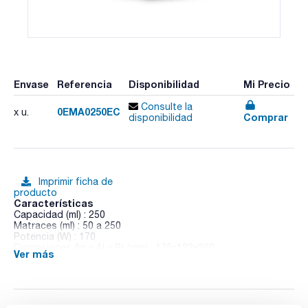
Envase
Referencia
Disponibilidad
Mi Precio
Consulte la
0EMA0250EC
x u.
Comprar
disponibilidad
Imprimir ficha de
producto
Características
Capacidad (ml) : 250
Matraces (ml) : 50 a 250
Potencia (W) : 170
Dimensiones An x Al x Pr (mm) : 175x133x260
Ver más
Pack (u.) : 1
- El alojamiento exterior está construido de PP químicamente
resistente y resiliente minimiza los daños causados por el
derrame