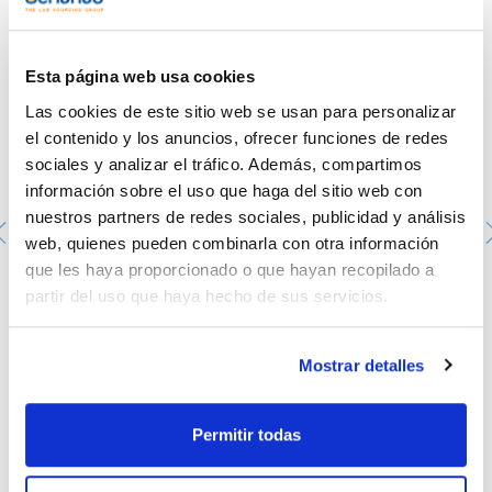
- Conexión a la red: 220 a 240V, 50 a 60Hz
Esta página web usa cookies
Las cookies de este sitio web se usan para personalizar
el contenido y los anuncios, ofrecer funciones de redes
sociales y analizar el tráfico. Además, compartimos
información sobre el uso que haga del sitio web con
nuestros partners de redes sociales, publicidad y análisis
web, quienes pueden combinarla con otra información
que les haya proporcionado o que hayan recopilado a
partir del uso que haya hecho de sus servicios.
Bloque Heat-OnTM. RADLEYS. Bloque Heat-OnTM con
revestimiento polimérico. Bloque 250ml
000RR61040
Mostrar detalles
Envase
: x u.
Disponibilidad
Ver stock
:
Mi precio
Comprar
:
Permitir todas