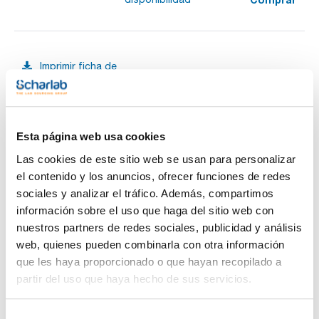
Imprimir ficha de
producto
Características
Descripción : Carrusel para esterilización de asas de siembra
Para modelo : Fuego SCS y Gasprofi
Pack (u.) : 1
Esta página web usa cookies
Ver más
Accesorios para mecheros de seguridad
Las cookies de este sitio web se usan para personalizar
el contenido y los anuncios, ofrecer funciones de redes
sociales y analizar el tráfico. Además, compartimos
Documentación técnica
información sobre el uso que haga del sitio web con
nuestros partners de redes sociales, publicidad y análisis
TDS / Ficha técnica
COA
web, quienes pueden combinarla con otra información
que les haya proporcionado o que hayan recopilado a
Regístrate para
Regístrate para
descargas
descargas
partir del uso que haya hecho de sus servicios.
SDS/ Hoja de seguridad
Regístrate para