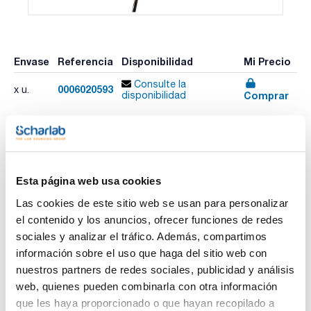
Envase
Referencia
Disponibilidad
Mi Precio
Consulte la
0006020593
x u.
Comprar
disponibilidad
Imprimir ficha de
producto
Esta página web usa cookies
Características
Modelo : Sonda de inmersión tipo K
Las cookies de este sitio web se usan para personalizar
Descripción : Sonda de inmersión rápida, precisa, flexible y
estanca, T/P tipo K, Cable fijo
el contenido y los anuncios, ofrecer funciones de redes
Rango de medición : -60 a +1000 °C
Ver más
sociales y analizar el tráfico. Además, compartimos
Clase : 1
Longitud de sonda (mm) : 300
información sobre el uso que haga del sitio web con
Pack (u.) : 1
nuestros partners de redes sociales, publicidad y análisis
El termómetro testo 735 se distingue por su robustez y su
web, quienes pueden combinarla con otra información
idoneidad para múltiples aplicaciones. El medidor de
Documentación técnica
que les haya proporcionado o que hayan recopilado a
temperatura cuenta con una entrada para sonda Pt100 de