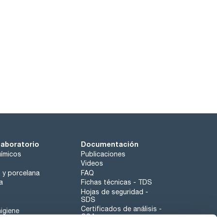
laboratorio
Documentación
ímicos
Publicaciones
Videos
o y porcelana
FAQ
a
Fichas técnicas - TDS
Hojas de seguridad -
SDS
Certificados de análisis -
igiene
COA