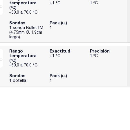
temperatura
±1 °C
1 ºC
(ºC)
–50,0 a 70,0 °C
Sondas
Pack (u.)
1 sonda BulletTM
1
(4,75mm Ø, 1,9cm
largo)
Rango
Exactitud
Precisión
temperatura
±1 °C
1 ºC
(ºC)
–50,0 a 70,0 °C
Sondas
Pack (u.)
1 botella
1