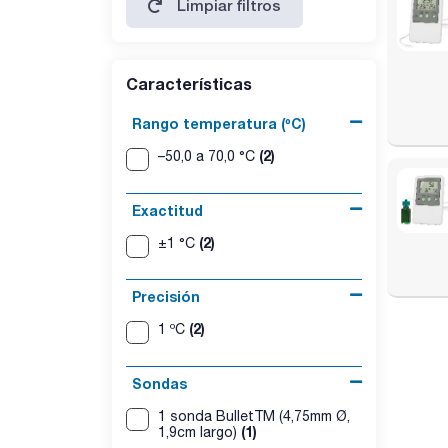
Limpiar filtros
Características
Rango temperatura (ºC)
(2)
–50,0 a 70,0 °C
Exactitud
(2)
±1 °C
Precisión
(2)
1 ºC
Sondas
1 sonda BulletTM (4,75mm Ø,
(1)
1,9cm largo)