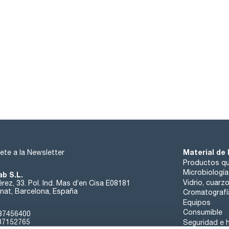
Material de 
ete a la Newsletter
Productos qu
Microbiología
ab S.L.
Vidrio, cuarz
rez, 33. Pol. Ind. Mas d’en Cisa E08181
at, Barcelona, España
Cromatografí
Equipos
Consumible
37456400
37152765
Seguridad e h