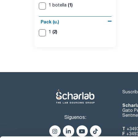
(1)
1 botella
Pack (u.)
(2)
1
Suscríb
Scharl
Gato Pé
Sentmen
Síguenos:
T
+349
F
+349