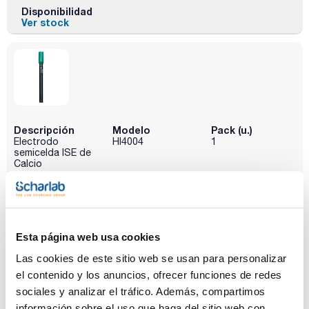
Disponibilidad
Ver stock
Descripción
Modelo
Pack (u.)
Electrodo
HI4004
1
semicelda ISE de
Calcio
Referencia
Envase
Precio
0034HI4004
Comprar
x u.
Disponibilidad
Ver stock
Esta página web usa cookies
Las cookies de este sitio web se usan para personalizar
el contenido y los anuncios, ofrecer funciones de redes
sociales y analizar el tráfico. Además, compartimos
información sobre el uso que haga del sitio web con