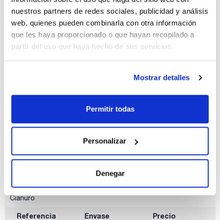
nuestros partners de redes sociales, publicidad y análisis
web, quienes pueden combinarla con otra información
Descripción
Modelo
Pack (u.)
Electrodo
HI4104
1
que les haya proporcionado o que hayan recopilado a
combinado ISE de
partir del uso que haya hecho de sus servicios.
Calcio
Referencia
Envase
Precio
0034HI4104
Comprar
x u.
Mostrar detalles
Disponibilidad
Ver stock
Permitir todas
Personalizar
Denegar
Descripción
Modelo
Pack (u.)
Electrodo
HI4009
1
semicelda ISE de
Cianuro
Referencia
Envase
Precio