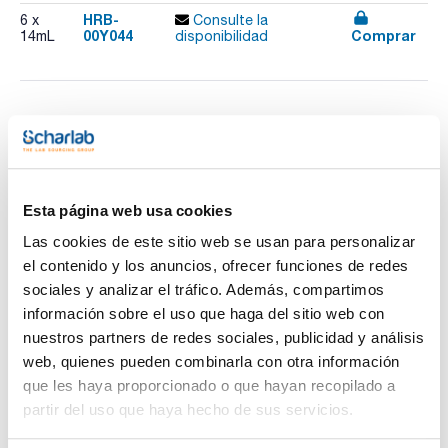
HRB-
6 x
Consulte la
00Y044
Comprar
14mL
disponibilidad
Imprimir ficha de
producto
Características
Descripción : Solución patrón de nitrato (NO3-) de 30 ppm
Pack (u.) : 6x14 mL
Esta página web usa cookies
El medidor de iones de nitrato (NO3-) de bolsillo LAQUAtwin
Ver más
ofrece mediciones sencillas, confiables y rápidas. Además,
Las cookies de este sitio web se usan para personalizar
aporta una nueva dimensión a las pruebas de calidad de
el contenido y los anuncios, ofrecer funciones de redes
agua y análisis electroquímicas. Incorporan un electrodo
plano, único en el mundo, diseñado con la última tecnología
sociales y analizar el tráfico. Además, compartimos
HORIBA para la medición de micro volumen.
información sobre el uso que haga del sitio web con
Documentación técnica
Características:
nuestros partners de redes sociales, publicidad y análisis
- Electrodo selectivo de iones.
web, quienes pueden combinarla con otra información
- Reconocimiento automático de patrones.
TDS / Ficha técnica
COA
- Valores de calibración alto y bajo modificables.
que les haya proporcionado o que hayan recopilado a
- Calibración de la temperatura.
Regístrate para
Regístrate para
partir del uso que haya hecho de sus servicios.
- Compensación multiplicadora (0,01 a 9,90).
descargas
descargas
- Auto Hold / Auto Stable.
SDS/ Hoja de seguridad
- Apagado automático (30 min).