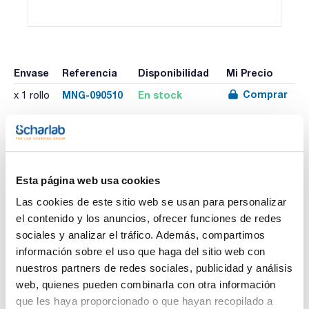
Envase
Referencia
Disponibilidad
Mi Precio
Comprar
MNG-090510
En stock
x 1 rollo
Imprimir ficha de
producto
Esta página web usa cookies
Características
Test : pH 1 - 11
Las cookies de este sitio web se usan para personalizar
Referencia de Recambio : MNG-090511
Rango de medida : 1 - 2 - 3 - 4 - 5 - 6 - 7 - 8 - 9 - 10 - 11
el contenido y los anuncios, ofrecer funciones de redes
Presentación : Carrete: 6 m largo, 14 mm ancho
Ver más
sociales y analizar el tráfico. Además, compartimos
Caducidad (años) : 3
Pack (u.) : 1 rollo
información sobre el uso que haga del sitio web con
nuestros partners de redes sociales, publicidad y análisis
La combinación de diferentes reactivos indicadores en un
solo papel permite hacer una diferenciación más exacta
web, quienes pueden combinarla con otra información
entre los distintos valores facilitando la lectura correcta del
Documentación técnica
que les haya proporcionado o que hayan recopilado a
pH.