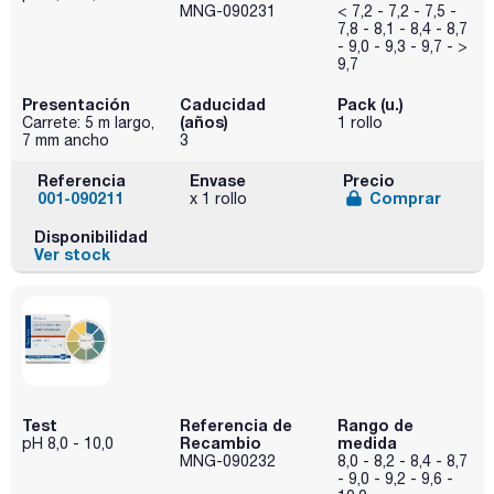
MNG-090231
< 7,2 - 7,2 - 7,5 -
7,8 - 8,1 - 8,4 - 8,7
- 9,0 - 9,3 - 9,7 - >
9,7
Presentación
Caducidad
Pack (u.)
(años)
Carrete: 5 m largo,
1 rollo
7 mm ancho
3
Referencia
Envase
Precio
001-090211
Comprar
x 1 rollo
Disponibilidad
Ver stock
Test
Referencia de
Rango de
Recambio
medida
pH 8,0 - 10,0
MNG-090232
8,0 - 8,2 - 8,4 - 8,7
- 9,0 - 9,2 - 9,6 -