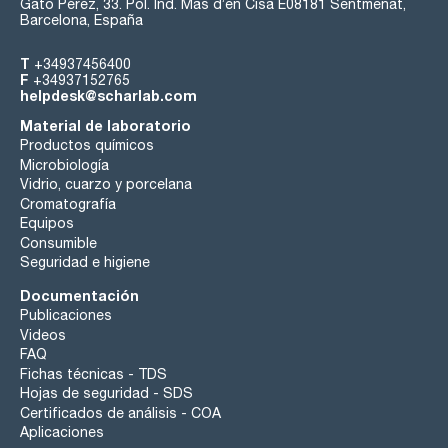
Gato Pérez, 33. Pol. Ind. Mas d’en Cisa E08181 Sentmenat,
Barcelona, España
T
+34937456400
F
+34937152765
helpdesk@scharlab.com
Material de laboratorio
Productos químicos
Microbiología
Vidrio, cuarzo y porcelana
Cromatografía
Equipos
Consumible
Seguridad e higiene
Documentación
Publicaciones
Videos
FAQ
Fichas técnicas - TDS
Hojas de seguridad - SDS
Certificados de análisis - COA
Aplicaciones