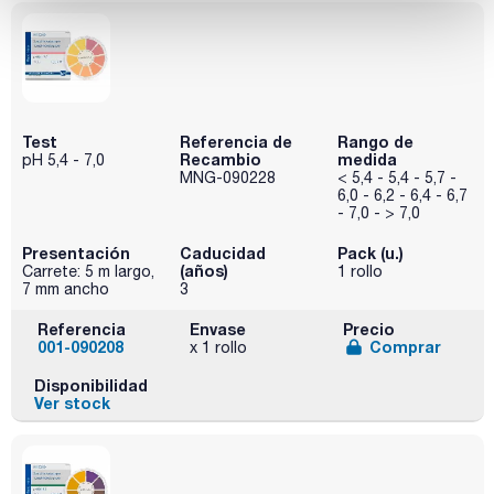
Test
Referencia de
Rango de
Recambio
medida
pH 5,4 - 7,0
MNG-090228
< 5,4 - 5,4 - 5,7 -
6,0 - 6,2 - 6,4 - 6,7
- 7,0 - > 7,0
Presentación
Caducidad
Pack (u.)
(años)
Carrete: 5 m largo,
1 rollo
7 mm ancho
3
Referencia
Envase
Precio
001-090208
Comprar
x 1 rollo
Disponibilidad
Ver stock