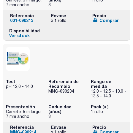
7 mm ancho
3
Referencia
Envase
Precio
001-090213
Comprar
x 1 rollo
Disponibilidad
Ver stock
Test
Referencia de
Rango de
Recambio
medida
pH 12,0 - 14,0
MNG-090234
12,0 - 12,5 - 13,0 -
13,5 - 14,0
Presentación
Caducidad
Pack (u.)
(años)
Carrete: 5 m largo,
1 rollo
7 mm ancho
3
Referencia
Envase
Precio
MNG-090214
Comprar
x 1 rollo