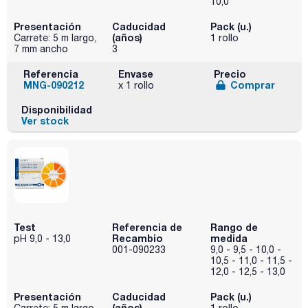
10,0
Presentación
Caducidad
Pack (u.)
(años)
Carrete: 5 m largo,
1 rollo
7 mm ancho
3
Referencia
Envase
Precio
MNG-090212
Comprar
x 1 rollo
Disponibilidad
Ver stock
Test
Referencia de
Rango de
Recambio
medida
pH 9,0 - 13,0
001-090233
9,0 - 9,5 - 10,0 -
10,5 - 11,0 - 11,5 -
12,0 - 12,5 - 13,0
Presentación
Caducidad
Pack (u.)
(años)
Carrete: 5 m largo,
1 rollo