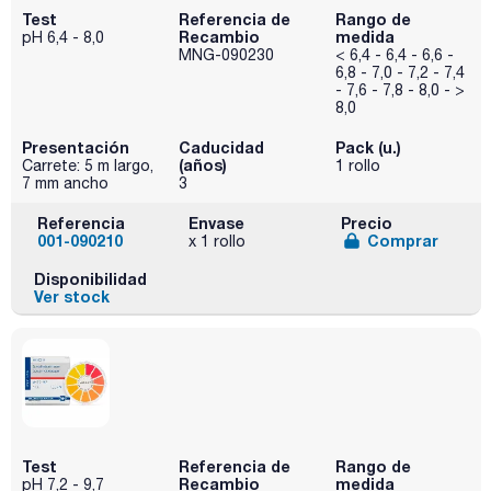
Test
Referencia de
Rango de
Recambio
medida
pH 6,4 - 8,0
MNG-090230
< 6,4 - 6,4 - 6,6 -
6,8 - 7,0 - 7,2 - 7,4
- 7,6 - 7,8 - 8,0 - >
8,0
Presentación
Caducidad
Pack (u.)
(años)
Carrete: 5 m largo,
1 rollo
7 mm ancho
3
Referencia
Envase
Precio
001-090210
Comprar
x 1 rollo
Disponibilidad
Ver stock
Test
Referencia de
Rango de
Recambio
medida
pH 7,2 - 9,7