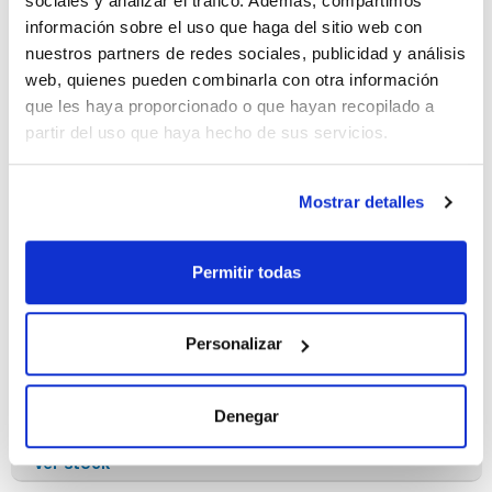
sociales y analizar el tráfico. Además, compartimos
Disponibilidad
información sobre el uso que haga del sitio web con
Ver stock
nuestros partners de redes sociales, publicidad y análisis
web, quienes pueden combinarla con otra información
que les haya proporcionado o que hayan recopilado a
partir del uso que haya hecho de sus servicios.
Mostrar detalles
Test
Referencia de
Rango de
Recambio
medida
pH 4,0 - 7,0
MNG-090227
4,0 - 4,3 - 4,6 - 4,9
- 5,2 - 5,5 - 5,8 -
Permitir todas
6,1 - 6,4 - 6,7 - 7,0
Presentación
Caducidad
Pack (u.)
(años)
Carrete: 5 m largo,
1 rollo
Personalizar
7 mm ancho
3
Referencia
Envase
Precio
001-090207
Comprar
x 1 rollo
Denegar
Disponibilidad
Ver stock