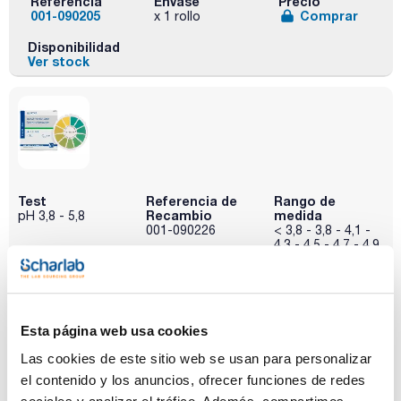
Referencia
Envase
Precio
001-090205
Comprar
x 1 rollo
Disponibilidad
Ver stock
Test
Referencia de
Rango de
Recambio
medida
pH 3,8 - 5,8
001-090226
< 3,8 - 3,8 - 4,1 -
4,3 - 4,5 - 4,7 - 4,9
- 5,2 - 5,5 - 5,8 - >
5,8
Presentación
Caducidad
Pack (u.)
(años)
Carrete: 5 m largo,
1 rollo
Esta página web usa cookies
7 mm ancho
3
Las cookies de este sitio web se usan para personalizar
Referencia
Envase
Precio
el contenido y los anuncios, ofrecer funciones de redes
001-090206
Comprar
x 1 rollo