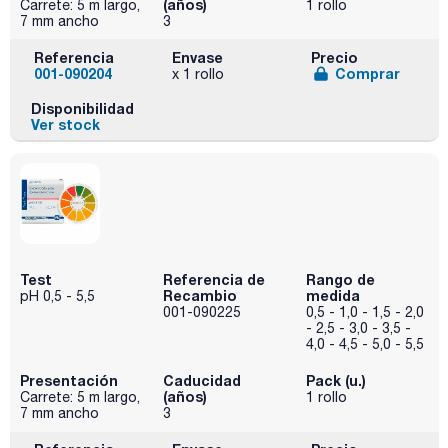
(años)
Carrete: 5 m largo,
1 rollo
7 mm ancho
3
Referencia
Envase
Precio
001-090204
Comprar
x 1 rollo
Disponibilidad
Ver stock
Test
Referencia de
Rango de
Recambio
medida
pH 0,5 - 5,5
001-090225
0,5 - 1,0 - 1,5 - 2,0
- 2,5 - 3,0 - 3,5 -
4,0 - 4,5 - 5,0 - 5,5
Presentación
Caducidad
Pack (u.)
(años)
Carrete: 5 m largo,
1 rollo
7 mm ancho
3