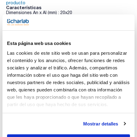
producto
Características
Dimensiones An x Al (mm) : 20x20
Forma : Cuadrada
Pack (u.) : 5x200
Ver más
Vidrio claro, limpio y desengrasado de 0,15mm de espesor,
envasados en estuches al vacío. El embalaje al vacío ofrece
una mayor conservación del cubreobjetos frente a la
Esta página web usa cookies
humedad.
Las cookies de este sitio web se usan para personalizar
Documentación técnica
el contenido y los anuncios, ofrecer funciones de redes
sociales y analizar el tráfico. Además, compartimos
TDS / Ficha técnica
COA
información sobre el uso que haga del sitio web con
Regístrate para
Regístrate para
nuestros partners de redes sociales, publicidad y análisis
descargas
descargas
web, quienes pueden combinarla con otra información
SDS/ Hoja de seguridad
que les haya proporcionado o que hayan recopilado a
Regístrate para
partir del uso que haya hecho de sus servicios.
descargas
Mostrar detalles
Los productos marcados con esta imagen son
productos marca Scharlau habitualmente en stock,
listos para una entrega inmediata.