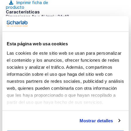
Imprimir ficha de
producto
Características
Dimensiones An x Al (mm) : 24x40
Forma : Rectangular
Pack (u.) : 10x100
Ver más
Vidrio claro, limpio y desengrasado de 0,15mm de espesor,
envasados en estuches al vacío. El embalaje al vacío ofrece
Esta página web usa cookies
una mayor conservación del cubreobjetos frente a la
humedad.
Las cookies de este sitio web se usan para personalizar
el contenido y los anuncios, ofrecer funciones de redes
Documentación técnica
sociales y analizar el tráfico. Además, compartimos
TDS / Ficha técnica
COA
información sobre el uso que haga del sitio web con
nuestros partners de redes sociales, publicidad y análisis
Regístrate para
Regístrate para
descargas
descargas
web, quienes pueden combinarla con otra información
SDS/ Hoja de seguridad
que les haya proporcionado o que hayan recopilado a
Regístrate para
partir del uso que haya hecho de sus servicios.
descargas
Mostrar detalles
Los productos marcados con esta imagen son
productos marca Scharlau habitualmente en stock,