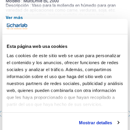
Modelo : MultiDrive BL 2000
Descripción : Vaso para la molienda en húmedo para gran
variedad de aplicaciones como carne, verduras, soja, etc.
Apto para lavavajillas. Incluye cuchilla de acero inox.
Ver más
Volumen (ml) : 2000
Tamaño grano (mm) : 50
Pack (u.) : 1
El triturador MultiDrive realiza una amplia gama de tareas de
trituración, ya sean muestras duras, blandas o fibrosas
Te puede interesar
Esta página web usa cookies
gracias al gran número de recipientes.
Las cookies de este sitio web se usan para personalizar
MutiDrive basic
Mezcla y muele, y garantiza una potencia máxima de 1000
el contenido y los anuncios, ofrecer funciones de redes
vatios.
sociales y analizar el tráfico. Además, compartimos
El funcionamiento a intervalos resulta ventajoso durante la
trituración primaria de muestras duras o para obtener una
información sobre el uso que haga del sitio web con
mezcla especialmente homogénea. Además, incorpora una
nuestros partners de redes sociales, publicidad y análisis
conexión de refrigeración integrada que permite enfriar el
material de muestra sin que éste entre en contacto con el
web, quienes pueden combinarla con otra información
agente refrigerante.
que les haya proporcionado o que hayan recopilado a
MultiDrive control
partir del uso que haya hecho de sus servicios.
Mezcla, muele y dispersa, y además cuenta con un tubo
desechable. Con pantalla TFT y de manejo intuitivo.
Incorpora la medición de la temperatura y la detección de
recipientes mediante RFID. Permite ajustar una limitación de
Mostrar detalles
la temperatura para materiales sensibles a la temperatura o