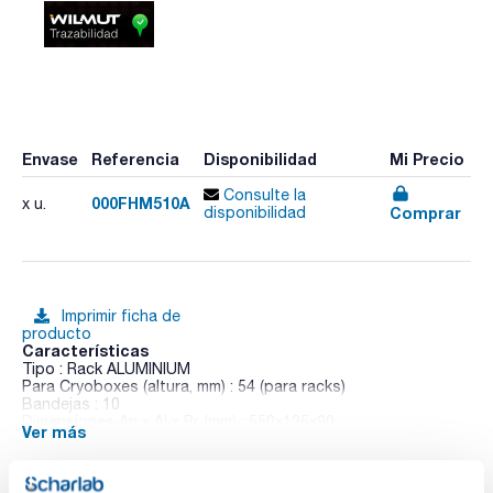
Envase
Referencia
Disponibilidad
Mi Precio
Consulte la
000FHM510A
x u.
Comprar
disponibilidad
Imprimir ficha de
producto
Características
Tipo : Rack ALUMINIUM
Para Cryoboxes (altura, mm) : 54 (para racks)
Bandejas : 10
Dimensiones An x Al x Pr (mm) : 550x135x90
Ver más
Pack (u.) : 1
Gama Aluminium:
Fabricación en aluminio de alta resistencia a oxidación y