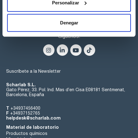
Personalizar
aperturas prolongadas de la puerta de los congeladores.
- Alta resistencia térmica que les proporciona cualidades de
acumulador de frío, evitando un aumento de temperatura
brusco para la muestra en caso de apertura de puerta
Denegar
prolongada, corte de suministro eléctrico o fallo del
congelador.
Síguenos:
Suscríbete a la Newsletter
Scharlab S.L.
Gato Pérez, 33. Pol. Ind. Mas d’en Cisa E08181 Sentmenat,
Barcelona, España
T
+34937456400
F
+34937152765
helpdesk@scharlab.com
Material de laboratorio
Productos químicos