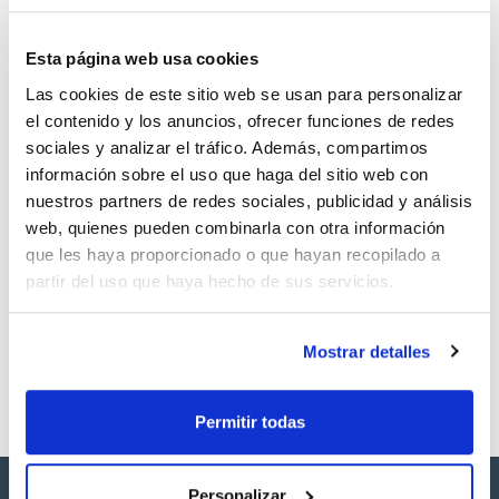
Documentación técnica
Esta página web usa cookies
TDS / Ficha técnica
COA
Las cookies de este sitio web se usan para personalizar
Regístrate para
Regístrate para
descargas
descargas
el contenido y los anuncios, ofrecer funciones de redes
SDS/ Hoja de seguridad
sociales y analizar el tráfico. Además, compartimos
Regístrate para
información sobre el uso que haga del sitio web con
descargas
nuestros partners de redes sociales, publicidad y análisis
web, quienes pueden combinarla con otra información
que les haya proporcionado o que hayan recopilado a
Los productos marcados con esta imagen son
productos marca Scharlau habitualmente en stock,
partir del uso que haya hecho de sus servicios.
listos para una entrega inmediata.
Mostrar detalles
Permitir todas
Personalizar