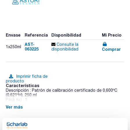
Envase
Referencia
Disponibilidad
Mi Precio
AST-
Consulte la
1x250ml
063225
Comprar
disponibilidad
Imprimir ficha de
producto
Características
Descripción : Patrón de calibración certificado de 0,600ºC
(0,621ºH), 250 ml
Pack (u.) : 1
Ver más
Requiere obligatoriamente instalación por parte del SETER y
presupuestar mantenimiento para al cabo de un año.