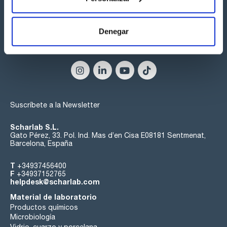
Denegar
Síguenos:
Suscríbete a la Newsletter
Scharlab S.L.
Gato Pérez, 33. Pol. Ind. Mas d’en Cisa E08181 Sentmenat,
Barcelona, España
T
+34937456400
F
+34937152765
helpdesk@scharlab.com
Material de laboratorio
Productos químicos
Microbiología
Vidrio, cuarzo y porcelana