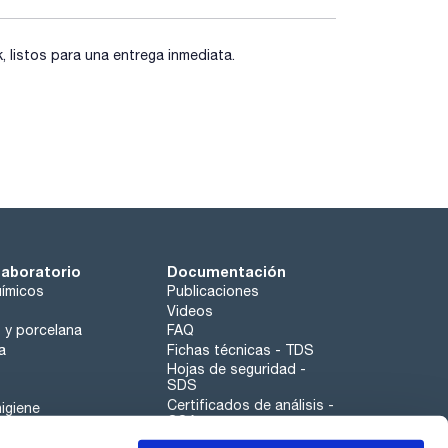
listos para una entrega inmediata.
laboratorio
Documentación
ímicos
Publicaciones
Videos
o y porcelana
FAQ
a
Fichas técnicas - TDS
Hojas de seguridad -
SDS
Certificados de análisis -
igiene
COA
Aplicaciones