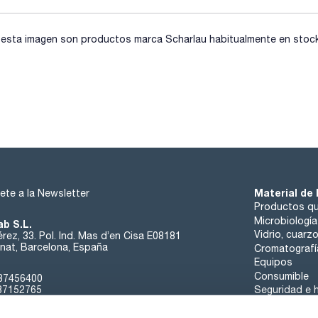
sta imagen son productos marca Scharlau habitualmente en stock, 
Material de 
ete a la Newsletter
Productos qu
Microbiología
ab S.L.
Vidrio, cuarz
rez, 33. Pol. Ind. Mas d’en Cisa E08181
at, Barcelona, España
Cromatografí
Equipos
Consumible
37456400
37152765
Seguridad e h
sk@scharlab.com