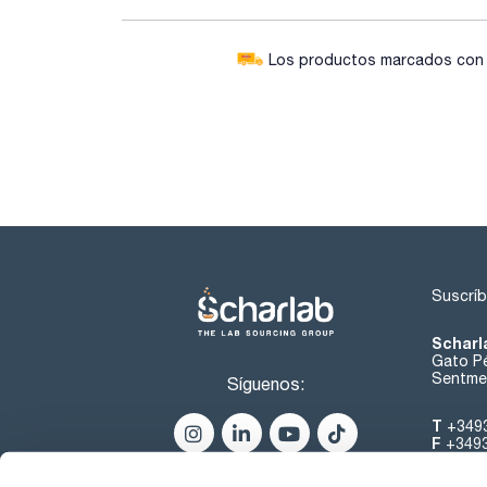
Los productos marcados con e
Suscríb
Scharl
Gato Pé
Sentmen
Síguenos:
T
+349
F
+349
helpde