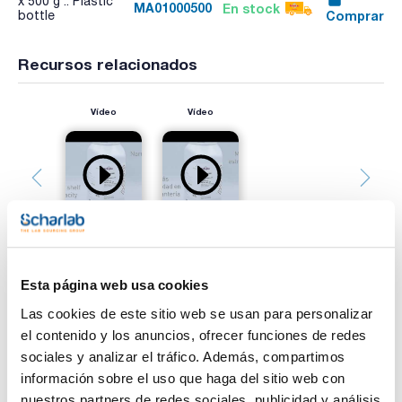
x 500 g :: Plastic
MA01000500
En stock
Comprar
bottle
Recursos relacionados
Vídeo
Vídeo
Esta página web usa cookies
Imprimir ficha de
Las cookies de este sitio web se usan para personalizar
producto
el contenido y los anuncios, ofrecer funciones de redes
Características
Descripción : Maltosa
sociales y analizar el tráfico. Además, compartimos
Tipo de envase : Frasco de plástico
información sobre el uso que haga del sitio web con
Presentación : 500g
nuestros partners de redes sociales, publicidad y análisis