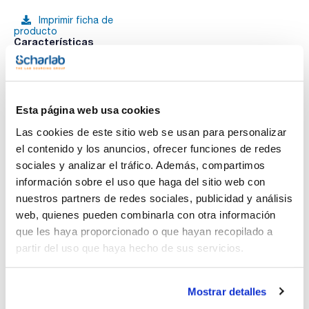
Imprimir ficha de
producto
Características
Descripción : D-(+)-Manosa, para bioquímica
Tipo de envase : frasco de vidrio
Presentación : 10g
Ver más
Una selección de ingredientes y productos químicos
necesarios para la preparación de medios de cultivo.
Esta página web usa cookies
Las cookies de este sitio web se usan para personalizar
el contenido y los anuncios, ofrecer funciones de redes
Documentación técnica
sociales y analizar el tráfico. Además, compartimos
información sobre el uso que haga del sitio web con
TDS / Ficha técnica
COA
nuestros partners de redes sociales, publicidad y análisis
Regístrate para
Regístrate para
web, quienes pueden combinarla con otra información
descargas
descargas
que les haya proporcionado o que hayan recopilado a
SDS/ Hoja de seguridad
partir del uso que haya hecho de sus servicios.
Regístrate para
descargas
Mostrar detalles
Los productos marcados con esta imagen son