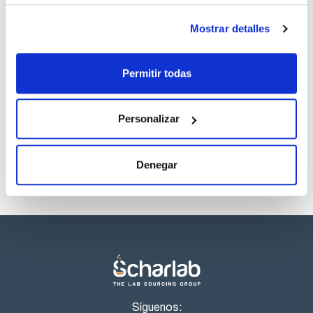
Mostrar detalles
Presentación
Tipo de envase
Medio
bulk
deshidratado
para preparar 5
Permitir todas
litros
Referencia
Envase
Precio
00000BC732
Comprar
x 5L
Personalizar
Disponibilidad
Ver stock
Denegar
Síguenos: