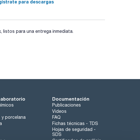
gístrate para descargas
listos para una entrega inmediata.
laboratorio
Documentación
ímicos
Publicaciones
Videos
o y porcelana
FAQ
a
Fichas técnicas - TDS
Hojas de seguridad -
SDS