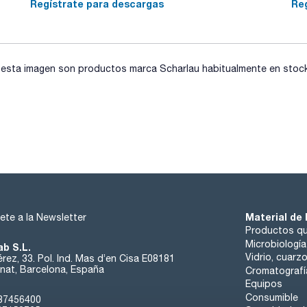
Regístrate para descargas
Re
sta imagen son productos marca Scharlau habitualmente en stock, 
Material de 
ete a la Newsletter
Productos qu
Microbiología
ab S.L.
Vidrio, cuarz
rez, 33. Pol. Ind. Mas d’en Cisa E08181
at, Barcelona, España
Cromatografí
Equipos
Consumible
37456400