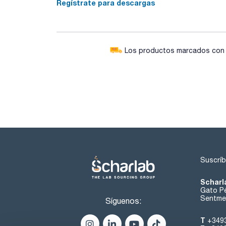
Regístrate para descargas
Los productos marcados con e
Suscríb
Scharl
Gato Pé
Sentmen
Síguenos:
T
+349