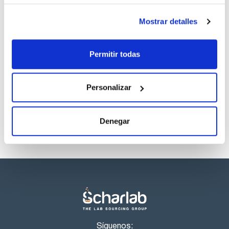
Mostrar detalles
Presentación
Tipo de envase
Medio
frasco embolsado
deshidratado
al vacío
para preparar 5
Permitir todas
litros
Referencia
Envase
Precio
00000YE492
Comprar
x 5L
Personalizar
Disponibilidad
Ver stock
Denegar
Síguenos: