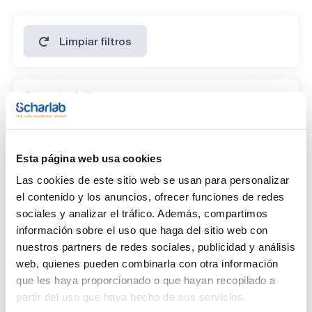
Limpiar filtros
Características
Presentación
(1)
Medio deshidratado para preparar 5 litros
Esta página web usa cookies
Las cookies de este sitio web se usan para personalizar
Tipo de envase
el contenido y los anuncios, ofrecer funciones de redes
(1)
frasco embolsado al vacío
sociales y analizar el tráfico. Además, compartimos
información sobre el uso que haga del sitio web con
nuestros partners de redes sociales, publicidad y análisis
web, quienes pueden combinarla con otra información
que les haya proporcionado o que hayan recopilado a
partir del uso que haya hecho de sus servicios.