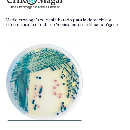
Medio cromoge´nico deshidratado para la deteccio´n y
diferenciacio´n directa de Yersinia enterocolitica patógena.