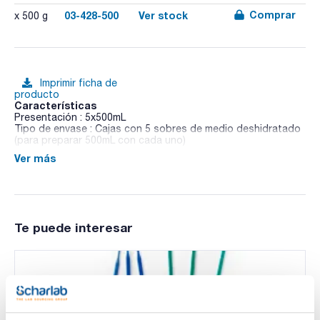
Comprar
03-428-500
Ver stock
x 500 g
Imprimir ficha de
producto
Características
Presentación : 5x500mL
Tipo de envase : Cajas con 5 sobres de medio deshidratado
(para preparar 500mL con cada uno)
Ver más
03-428
DIN / EN / ISO
Medio líquido para la confirmación de Pseudomonas
aeruginosa en aguas de acuerdo a la norma ISO 16266 y
UNE-EN ISO 12780.
Te puede interesar