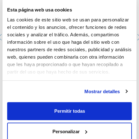
Esta página web usa cookies
Las cookies de este sitio web se usan para personalizar
el contenido y los anuncios, ofrecer funciones de redes
sociales y analizar el tráfico. Además, compartimos
información sobre el uso que haga del sitio web con
nuestros partners de redes sociales, publicidad y análisis
Asa de siembra de 1µl fabricada en PS. SCHARLAU.
Estéril. Embolsada en peel-packs de 20 unidades con
web, quienes pueden combinarla con otra información
número de lote y fecha de caducidad. Se entrega con
que les haya proporcionado o que hayan recopilado a
certificado de calibración y esterilización.
PIL0030120
partir del uso que haya hecho de sus servicios.
Envase
: x 1000 u.
Disponibilidad
Ver stock
:
Mi precio
Comprar
:
Mostrar detalles
Permitir todas
Documentación técnica
Personalizar